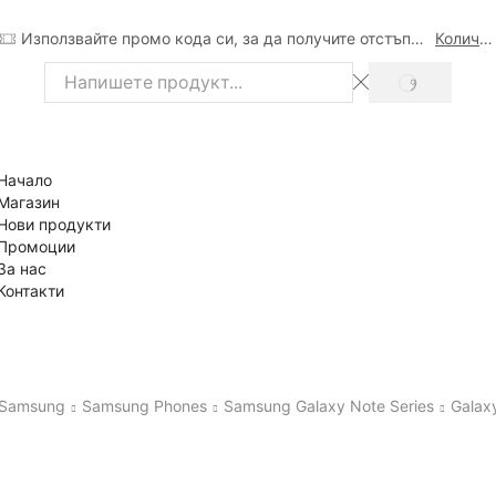
Използвайте промо кода си, за да получите отстъпка
Количка
SEARCH
Search
input
Начало
Магазин
Нови продукти
Промоции
За нас
Контакти
Samsung
Samsung Phones
Samsung Galaxy Note Series
Galax