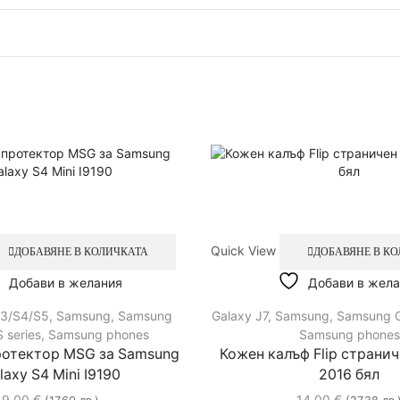
Бял
Quick View
ДОБАВЯНЕ В КОЛИЧКАТА
ДОБАВЯНЕ В К
Добави в желания
Добави в жела
S3/S4/S5
,
Samsung
,
Samsung
Galaxy J7
,
Samsung
,
Samsung G
 series
,
Samsung phones
Samsung phones
ротектор MSG за Samsung
Кожен калъф Flip странич
laxy S4 Mini I9190
2016 бял
9.00
€
14.00
€