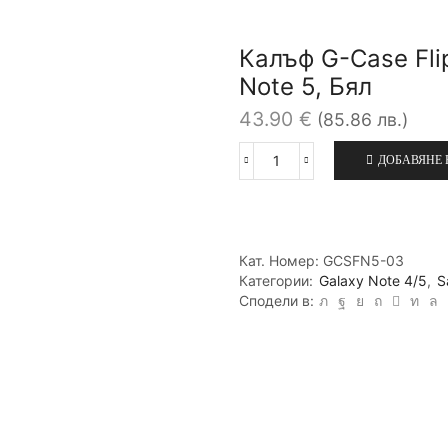
Калъф G-Case Fli
Note 5, Бял
43.90
€
(85.86 лв.)
ДОБАВЯНЕ 
количество
за
Калъф
G-
Case
Кат. Номер:
GCSFN5-03
Flip
Категории:
Galaxy Note 4/5
,
S
Sense
Сподели в:
2
Series
за
Samsung
Galaxy
Note
5,