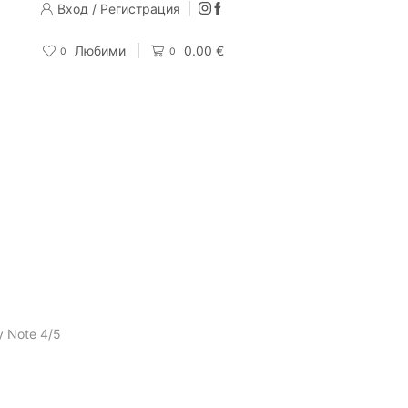
Вход / Регистрация
Изпращаме до 24 часа след направена поръчка
Поръчай
Любими
0.00
€
0
0
y Note 4/5