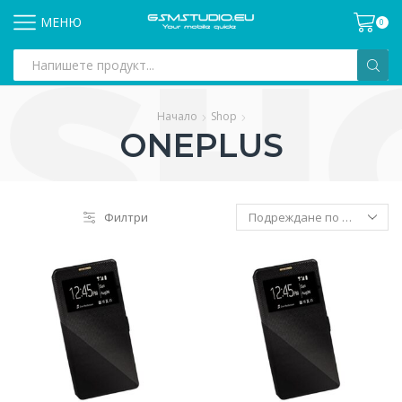
МЕНЮ
0
Search
input
Начало
Shop
ONEPLUS
Филтри