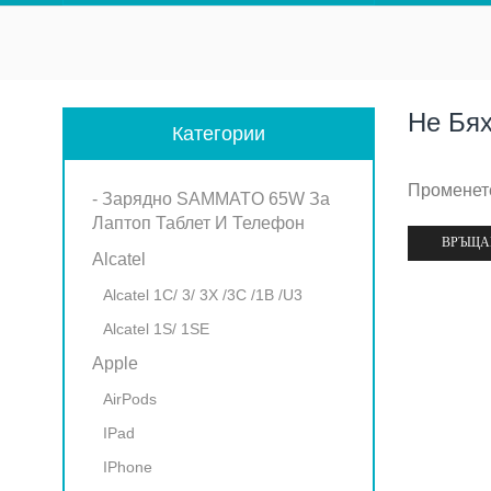
Не Бя
Категории
Променете
- Зарядно SAMMATO 65W За
Лаптоп Таблет И Телефон
ВРЪЩА
Alcatel
Alcatel 1C/ 3/ 3X /3C /1B /U3
Alcatel 1S/ 1SE
Apple
AirPods
IPad
IPhone