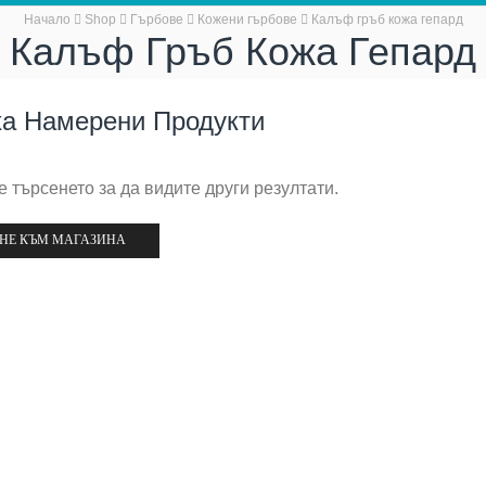
Начало
Shop
Гърбове
Кожени гърбове
Калъф гръб кожа гепард
Калъф Гръб Кожа Гепард
ха Намерени Продукти
 търсенето за да видите други резултати.
НЕ КЪМ МАГАЗИНА