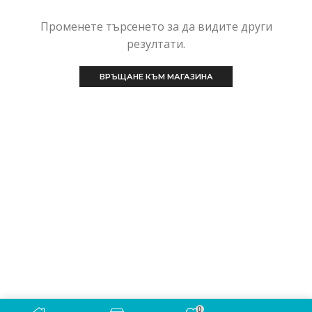
Променете търсенето за да видите други
резултати.
ВРЪЩАНЕ КЪМ МАГАЗИНА
0
Copyright © 2022
GSMStudio.eu
. All Rights Reserved.