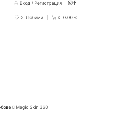
Вход / Регистрация
Изпращаме до 24 часа след направена поръчка
Поръчай
Любими
0.00
€
0
0
рбове
Magic Skin 360