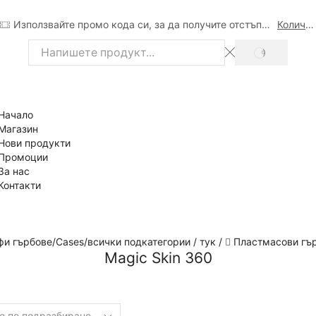
Използвайте промо кода си, за да получите отстъпка
Количка
SEARCH
Search
input
Начало
Магазин
Нови продукти
Промоции
За нас
Контакти
и гърбове/Cases/всички подкатегории / тук /
Пластмасови гъ
Magic Skin 360