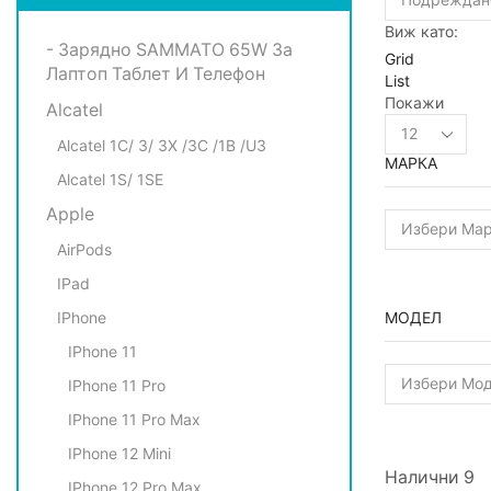
Виж като:
- Зарядно SAMMATO 65W За
Grid
Лаптоп Таблет И Телефон
List
Покажи
Alcatel
Products
per
Alcatel 1C/ 3/ 3X /3C /1B /U3
МАРКА
page
Alcatel 1S/ 1SE
Apple
AirPods
IPad
IPhone
МОДЕЛ
IPhone 11
IPhone 11 Pro
IPhone 11 Pro Max
IPhone 12 Mini
Налични 9
IPhone 12 Pro Max