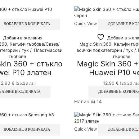
Quick View
ДОБАВЯНЕ В КОЛИЧКАТА
ДОБАВЯНЕ В КО
Добави в желания
Добави в жел
 360
,
Калъфи гърбове/Cases/
Magic Skin 360
,
Калъфи гър
тегории / тук /
,
Пластмасови
всички подкатегории / тук /
,
гърбове
гърбове
kin 360 + стъкло
Magic Skin 360 
ei P10 златен
Huawei P10 ч
12.90
€
12.90
€
(25.23 лв.)
(25.23 лв.
БАВЯНЕ В КОЛИЧКАТА
ДОБАВЯНЕ В КОЛИЧК
Налични 14
Quick View
ДОБАВЯНЕ В КОЛИЧКАТА
ДОБАВЯНЕ В КО