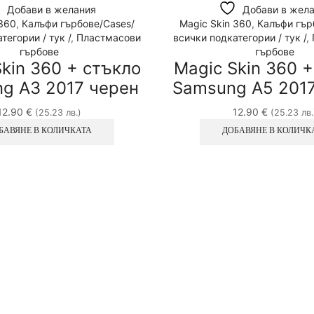
Добави в желания
Добави в жел
 360
,
Калъфи гърбове/Cases/
Magic Skin 360
,
Калъфи гър
тегории / тук /
,
Пластмасови
всички подкатегории / тук /
,
гърбове
гърбове
kin 360 + стъкло
Magic Skin 360 
g A3 2017 черен
Samsung A5 2017
12.90
€
12.90
€
(25.23 лв.)
(25.23 лв.
БАВЯНЕ В КОЛИЧКАТА
ДОБАВЯНЕ В КОЛИЧК