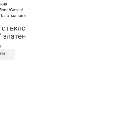
ания
бове/Cases/
Пластмасови
+ стъкло
 златен
)
АТА