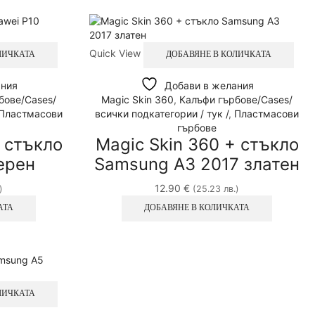
Quick View
ЛИЧКАТА
ДОБАВЯНЕ В КОЛИЧКАТА
ания
Добави в желания
бове/Cases/
Magic Skin 360
,
Калъфи гърбове/Cases/
Пластмасови
всички подкатегории / тук /
,
Пластмасови
гърбове
+ стъкло
Magic Skin 360 + стъкло
ерен
Samsung A3 2017 златен
12.90
€
)
(25.23 лв.)
АТА
ДОБАВЯНЕ В КОЛИЧКАТА
ЛИЧКАТА