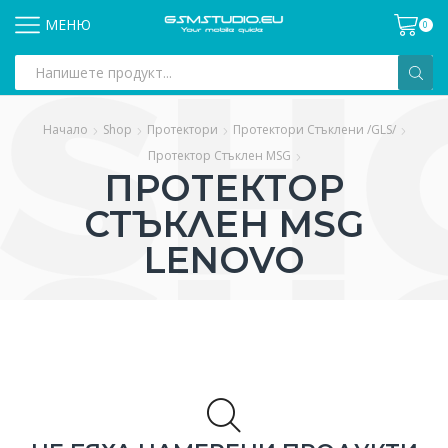
МЕНЮ
0
Search
input
Начало
Shop
Протектори
Протектори Стъклени /GLS/
Протектор Стъклен MSG
ПРОТЕКТОР
СТЪКЛЕН MSG
LENOVO