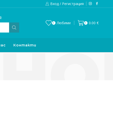
Вход / Регистрация
а
Изпращаме до 24 часа след направена
Любими
0.00
€
0
0
нас
Контакти