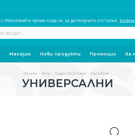
Използвайте промо кода си, за да получите отстъпка
Количк
Search
input
о
Магазин
Нови продукти
Промоции
За 
Начало
Shop
Аудио Аксесоари
Handsfree
УНИВЕРСАЛНИ