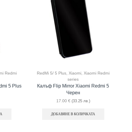
mi Redmi
RedMi 5/ 5 Plus
,
Xiaomi
,
Xiaomi Redmi
series
dmi 5 Plus
Калъф Flip Mirror Xiaomi Redmi 5
Черен
17.00
€
(33.25 лв.)
ТА
ДОБАВЯНЕ В КОЛИЧКАТА