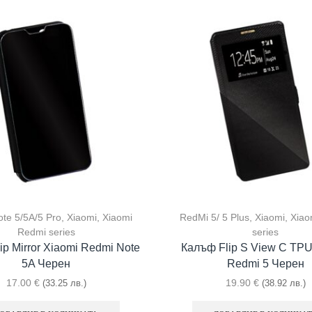
te 5/5A/5 Pro
,
Xiaomi
,
Xiaomi
RedMi 5/ 5 Plus
,
Xiaomi
,
Xiao
Redmi series
series
ip Mirror Xiaomi Redmi Note
Калъф Flip S View С TPU
5A Черен
Redmi 5 Черен
17.00
€
19.90
€
(33.25 лв.)
(38.92 лв.)