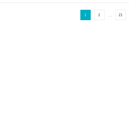
…
1
2
21