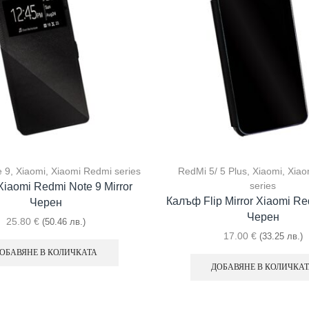
e 9
,
Xiaomi
,
Xiaomi Redmi series
RedMi 5/ 5 Plus
,
Xiaomi
,
Xiao
series
iaomi Redmi Note 9 Mirror
Калъф Flip Mirror Xiaomi Re
Черен
Черен
25.80
€
(50.46 лв.)
17.00
€
(33.25 лв.)
ОБАВЯНЕ В КОЛИЧКАТА
ДОБАВЯНЕ В КОЛИЧКА