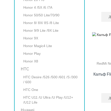
Honor 4 /5X /6 /7A
Honor 50/50 Lite/70/90
Д
Honor 8/ 8X/ 8S /8 Lite
Honor 9/9 Lite /9X Lite
Honor 9X
Honor Magic4 Lite
Honor Play
Honor X8
RedMi No
HTC
Калъф Fl
HTC Desire /526 /500 /601 /S /300
/ 600
HTC One
HTC U11 /U Ultra /U Play /U12+
Д
/U12 Life
Huawei