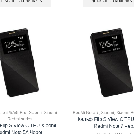
ОБАВЯНЕ В КОЛИЧКАТА
ДОБАВЯНЕ В КОЛИЧКА
te 5/5A/5 Pro
,
Xiaomi
,
Xiaomi
RedMi Note 7
,
Xiaomi
,
Xiaomi R
Redmi series
Калъф Flip S View С TPU
Flip S View С TPU Xiaomi
Redmi Note 7 Чер
edmi Note 5A Черен