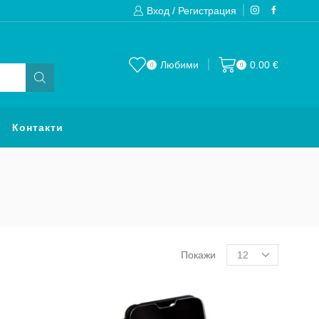
Вход / Регистрация
Изпращаме до 24 часа след направена
Любими
0.00
€
0
0
Контакти
Products
Покажи
per
page