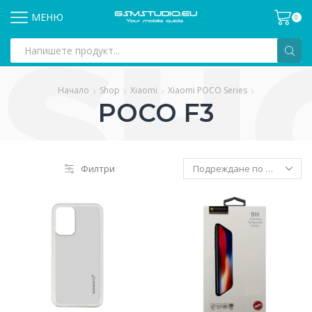
МЕНЮ
0
Search
input
Начало
Shop
Xiaomi
Xiaomi POCO Series
POCO F3
Филтри