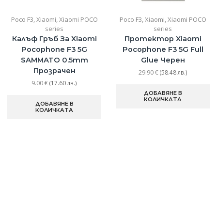
Poco F3
,
Xiaomi
,
Xiaomi POCO
Poco F3
,
Xiaomi
,
Xiaomi POCO
series
series
Калъф Гръб За Xiaomi
Протектор Xiaomi
Pocophone F3 5G
Pocophone F3 5G Full
SAMMATO 0.5mm
Glue Черен
Прозрачен
29.90
€
(58.48 лв.)
9.00
€
(17.60 лв.)
ДОБАВЯНЕ В
КОЛИЧКАТА
ДОБАВЯНЕ В
КОЛИЧКАТА