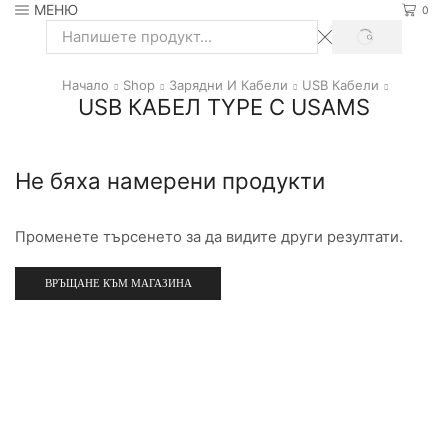
МЕНЮ
0
SEARCH
Search
input
Начало
Shop
Зарядни И Кабели
USB Кабели
USB КАБЕЛ TYPE C USAMS
Не бяха намерени продукти
Променете търсенето за да видите други резултати.
ВРЪЩАНЕ КЪМ МАГАЗИНА