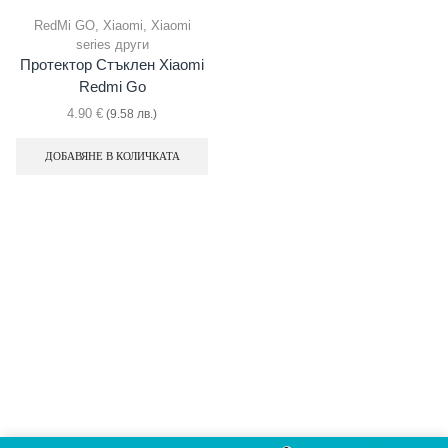
RedMi GO
,
Xiaomi
,
Xiaomi
series други
Протектор Стъклен Xiaomi
Redmi Go
4.90
€
(9.58 лв.)
ДОБАВЯНЕ В КОЛИЧКАТА