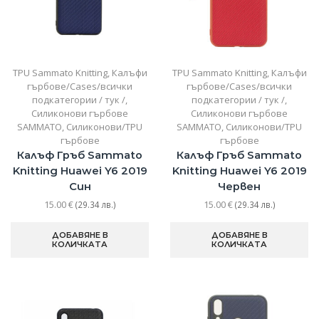
TPU Sammato Knitting
,
Калъфи
TPU Sammato Knitting
,
Калъфи
гърбове/Cases/всички
гърбове/Cases/всички
подкатегории / тук /
,
подкатегории / тук /
,
Силиконови гърбове
Силиконови гърбове
SAMMATO
,
Силиконови/TPU
SAMMATO
,
Силиконови/TPU
гърбове
гърбове
Калъф Гръб Sammato
Калъф Гръб Sammato
Knitting Huawei Y6 2019
Knitting Huawei Y6 2019
Син
Червен
15.00
€
15.00
€
(29.34 лв.)
(29.34 лв.)
ДОБАВЯНЕ В
ДОБАВЯНЕ В
КОЛИЧКАТА
КОЛИЧКАТА