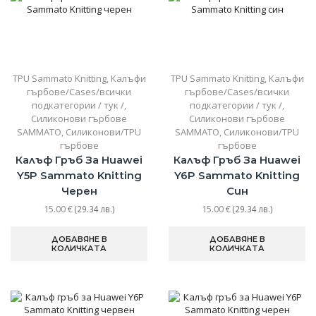
TPU Sammato Knitting
,
Калъфи
TPU Sammato Knitting
,
Калъфи
гърбове/Cases/всички
гърбове/Cases/всички
подкатегории / тук /
,
подкатегории / тук /
,
Силиконови гърбове
Силиконови гърбове
SAMMATO
,
Силиконови/TPU
SAMMATO
,
Силиконови/TPU
гърбове
гърбове
Калъф Гръб За Huawei
Калъф Гръб За Huawei
Y5P Sammato Knitting
Y6P Sammato Knitting
Черен
Син
15.00
€
15.00
€
(29.34 лв.)
(29.34 лв.)
ДОБАВЯНЕ В
ДОБАВЯНЕ В
КОЛИЧКАТА
КОЛИЧКАТА