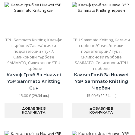
TPU Sammato Knitting
,
Калъфи
TPU Sammato Knitting
,
Калъфи
гърбове/Cases/всички
гърбове/Cases/всички
подкатегории / тук /
,
подкатегории / тук /
,
Силиконови гърбове
Силиконови гърбове
SAMMATO
,
Силиконови/TPU
SAMMATO
,
Силиконови/TPU
гърбове
гърбове
Калъф Гръб За Huawei
Калъф Гръб За Huawei
Y5P Sammato Knitting
Y5P Sammato Knitting
Син
Червен
15.00
€
15.00
€
(29.34 лв.)
(29.34 лв.)
ДОБАВЯНЕ В
ДОБАВЯНЕ В
КОЛИЧКАТА
КОЛИЧКАТА