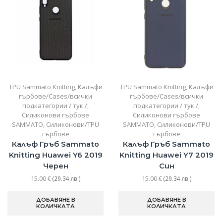
TPU Sammato Knitting
,
Калъфи
TPU Sammato Knitting
,
Калъфи
гърбове/Cases/всички
гърбове/Cases/всички
подкатегории / тук /
,
подкатегории / тук /
,
Силиконови гърбове
Силиконови гърбове
SAMMATO
,
Силиконови/TPU
SAMMATO
,
Силиконови/TPU
гърбове
гърбове
Калъф Гръб Sammato
Калъф Гръб Sammato
Knitting Huawei Y6 2019
Knitting Huawei Y7 2019
Черен
Син
15.00
€
15.00
€
(29.34 лв.)
(29.34 лв.)
ДОБАВЯНЕ В
ДОБАВЯНЕ В
КОЛИЧКАТА
КОЛИЧКАТА