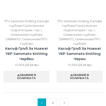
TPU Sammato Knitting
,
Калъфи
TPU Sammato Knitting
,
Калъфи
гърбове/Cases/всички
гърбове/Cases/всички
подкатегории / тук /
,
подкатегории / тук /
,
Силиконови гърбове
Силиконови гърбове
SAMMATO
,
Силиконови/TPU
SAMMATO
,
Силиконови/TPU
гърбове
гърбове
Калъф Гръб За Huawei
Калъф Гръб За Huawei
Y6P Sammato Knitting
Y6P Sammato Knitting
Червен
Черен
15.00
€
15.00
€
(29.34 лв.)
(29.34 лв.)
ДОБАВЯНЕ В
ДОБАВЯНЕ В
КОЛИЧКАТА
КОЛИЧКАТА
1
2