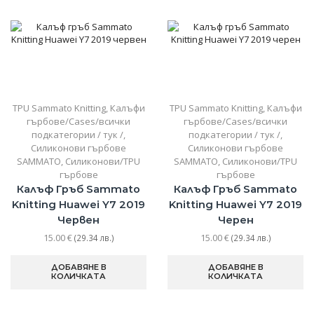
TPU Sammato Knitting
,
Калъфи
TPU Sammato Knitting
,
Калъфи
гърбове/Cases/всички
гърбове/Cases/всички
подкатегории / тук /
,
подкатегории / тук /
,
Силиконови гърбове
Силиконови гърбове
SAMMATO
,
Силиконови/TPU
SAMMATO
,
Силиконови/TPU
гърбове
гърбове
Калъф Гръб Sammato
Калъф Гръб Sammato
Knitting Huawei Y7 2019
Knitting Huawei Y7 2019
Червен
Черен
15.00
€
15.00
€
(29.34 лв.)
(29.34 лв.)
ДОБАВЯНЕ В
ДОБАВЯНЕ В
КОЛИЧКАТА
КОЛИЧКАТА