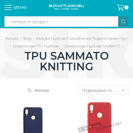
МЕНЮ
0
Search
input
Начало
Shop
Калъфи Гърбове/Cases/всички Подкатегории / Тук /
Силиконови/TPU Гърбове
Силиконови Гърбове SAMMATO
TPU SAMMATO
KNITTING
Филтри