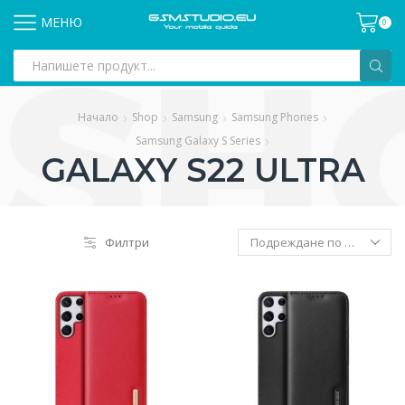
МЕНЮ
0
Search
input
Начало
Shop
Samsung
Samsung Phones
Samsung Galaxy S Series
GALAXY S22 ULTRA
Филтри