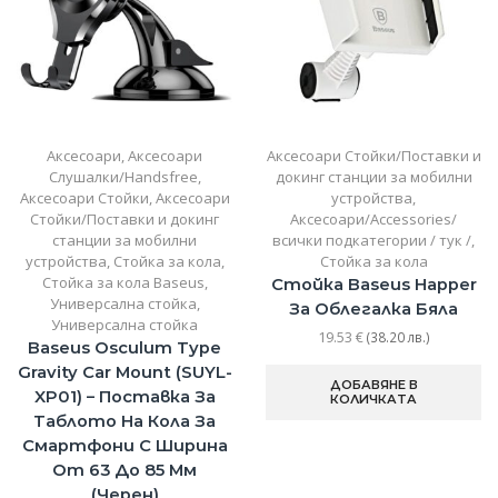
Аксесоари
,
Аксесоари
Аксесоари Стойки/Поставки и
Слушалки/Handsfree
,
докинг станции за мобилни
Аксесоари Стойки
,
Аксесоари
устройства
,
Стойки/Поставки и докинг
Аксесоари/Accessories/
станции за мобилни
всички подкатегории / тук /
,
устройства
,
Стойка за кола
,
Стойка за кола
Стойка за кола Baseus
,
Стойка Baseus Happer
Универсална стойка
,
За Облегалка Бяла
Универсална стойка
19.53
€
(38.20 лв.)
Baseus Osculum Type
Gravity Car Mount (SUYL-
ДОБАВЯНЕ В
XP01) – Поставка За
КОЛИЧКАТА
Таблото На Кола За
Смартфони С Ширина
От 63 До 85 Мм
(черен)