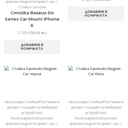
всички подкатегории / тук /
,
Стойка за кола
ДОБАВЯНЕ В
Стойка Baseus Six
КОЛИЧКАТА
Series Car Mount IPhone
6
27.93
€
(54.63 лв.)
ДОБАВЯНЕ В
КОЛИЧКАТА
Аксесоари Стойки/Поставки и
Аксесоари Стойки/Поставки и
докинг станции за мобилни
докинг станции за мобилни
устройства
,
устройства
,
Аксесоари/Accessories/
Аксесоари/Accessories/
всички подкатегории / тук /
,
всички подкатегории / тук /
,