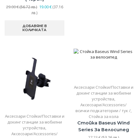
Original
29.00
€
19.00
€
(56.72 лв.)
(37.16
Текущата
price
лв.)
цена
was:
е:
29.00 €
ДОБАВЯНЕ В
19.00 €
(56.72
КОЛИЧКАТА
(37.16
лв.).
лв.).
Аксесоари Стойки/Поставки и
докинг станции за мобилни
устройства
,
Аксесоари/Accessories/
всички подкатегории / тук /
,
Аксесоари Стойки/Поставки и
Стойка за кола
докинг станции за мобилни
Стойка Baseus Wind
устройства
,
Series За Велосипед
Аксесоари/Accessories/
27.23
€
(53.26 лв.)