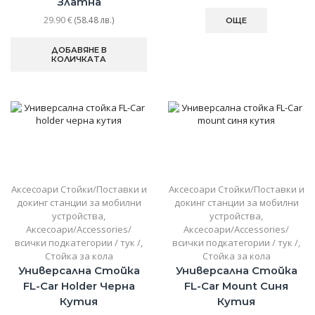
Златна
29.90
€
(58.48 лв.)
ОЩЕ
ДОБАВЯНЕ В
КОЛИЧКАТА
Аксесоари Стойки/Поставки и
Аксесоари Стойки/Поставки и
докинг станции за мобилни
докинг станции за мобилни
устройства
,
устройства
,
Аксесоари/Accessories/
Аксесоари/Accessories/
всички подкатегории / тук /
,
всички подкатегории / тук /
,
Стойка за кола
Стойка за кола
Универсална Стойка
Универсална Стойка
FL-Car Holder Черна
FL-Car Mount Синя
Кутия
Кутия