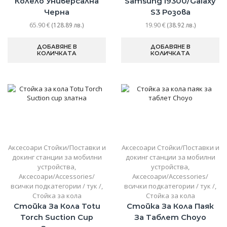
Колело Универсална
Samsung I9300/Galaxy
Черна
S3 Розова
65.90
€
19.90
€
(128.89 лв.)
(38.92 лв.)
ДОБАВЯНЕ В
ДОБАВЯНЕ В
КОЛИЧКАТА
КОЛИЧКАТА
Аксесоари Стойки/Поставки и
Аксесоари Стойки/Поставки и
докинг станции за мобилни
докинг станции за мобилни
устройства
,
устройства
,
Аксесоари/Accessories/
Аксесоари/Accessories/
всички подкатегории / тук /
,
всички подкатегории / тук /
,
Стойка за кола
Стойка за кола
Стойка За Кола Totu
Стойка За Кола Паяк
Torch Suction Cup
За Таблет Choyo