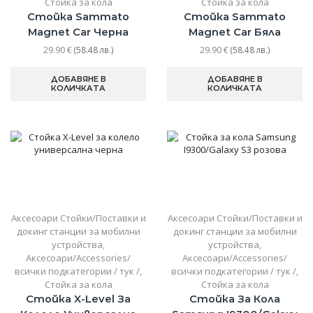
Стойка за кола
Стойка за кола
Стойка Sammato
Стойка Sammato
Magnet Car Черна
Magnet Car Бяла
29.90
€
29.90
€
(58.48 лв.)
(58.48 лв.)
ДОБАВЯНЕ В
ДОБАВЯНЕ В
КОЛИЧКАТА
КОЛИЧКАТА
Аксесоари Стойки/Поставки и
Аксесоари Стойки/Поставки и
докинг станции за мобилни
докинг станции за мобилни
устройства
,
устройства
,
Аксесоари/Accessories/
Аксесоари/Accessories/
всички подкатегории / тук /
,
всички подкатегории / тук /
,
Стойка за кола
Стойка за кола
Стойка X-Level За
Стойка За Кола