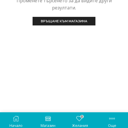
Променете търсенето за да видите други
резултати.
ВРЪЩАНЕ КЪМ МАГАЗИНА
0
Copyright © 2022
GSMStudio.eu
. All Rights Reserved.
Начало
Магазин
Желания
Още