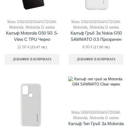
Moto G50/G53/G54/G72/G84
,
Moto G50/G53/G54/G72/G84
,
Motorola
,
Motorola G series
Motorola
,
Motorola G series
Калъф Motorola G50 5G S-
Калъф Гръб За Nokia G50
View С TPU Черно
SAMMATO 0.5 Прозрачен
12.00
€
9.00
€
(23.47 лв.)
(17.60 лв.)
ДОБАВЯНЕ В КОЛИЧКАТА
ДОБАВЯНЕ В КОЛИЧКАТА
Moto G50/G53/G54/G72/G84
,
Motorola
,
Motorola G series
Калъф Тип Гръб За Motorola