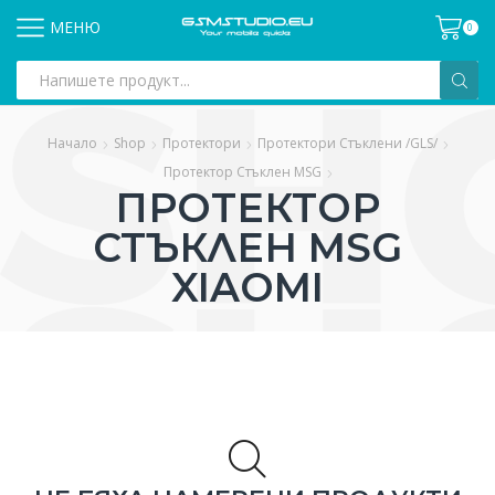
МЕНЮ
0
Search
input
Начало
Shop
Протектори
Протектори Стъклени /GLS/
Протектор Стъклен MSG
ПРОТЕКТОР
СТЪКЛЕН MSG
XIAOMI