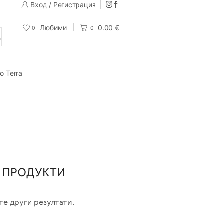
Вход / Регистрация
Изпращаме до 24 часа след направена поръчка
Поръчай
Любими
0.00
€
0
0
o Terra
 ПРОДУКТИ
е други резултати.