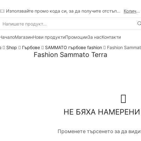
Използвайте промо кода си, за да получите отстъпка
Количка
Search
input
Начало
Магазин
Нови продукти
Промоции
За нас
Контакти
о
Shop
Гърбове
SAMMATO гърбове fashion
Fashion Sammat
Fashion Sammato Terra
НЕ БЯХА НАМЕРЕНИ
Променете търсенето за да видит