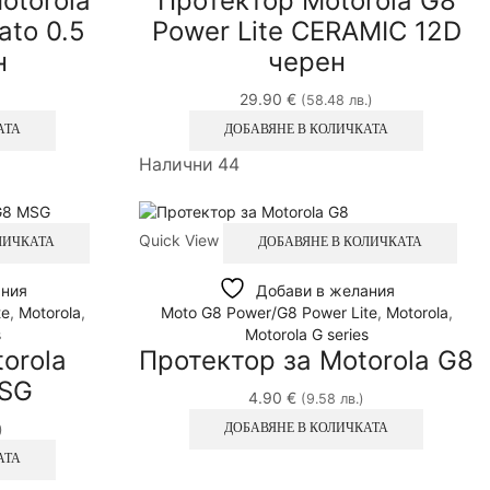
otorola
Протектор Motorola G8
to 0.5
Power Lite CERAMIC 12D
н
черен
29.90
€
(58.48 лв.)
АТА
ДОБАВЯНЕ В КОЛИЧКАТА
Налични 44
Quick View
ЛИЧКАТА
ДОБАВЯНЕ В КОЛИЧКАТА
ания
Добави в желания
te
,
Motorola
,
Moto G8 Power/G8 Power Lite
,
Motorola
,
s
Motorola G series
orola
Протектор за Motorola G8
SG
4.90
€
(9.58 лв.)
ДОБАВЯНЕ В КОЛИЧКАТА
)
АТА