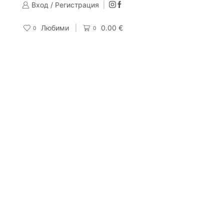
Вход / Регистрация
Изпращаме до 24 часа след направена поръчка
Поръчай
Любими
0.00
€
0
0