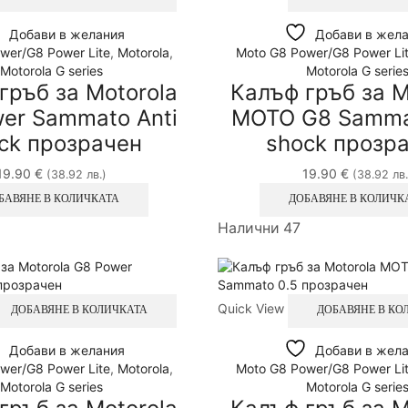
Добави в желания
Добави в жел
wer/G8 Power Lite
,
Motorola
,
Moto G8 Power/G8 Power Li
Motorola G series
Motorola G serie
гръб за Motorola
Калъф гръб за M
er Sammato Anti
MOTO G8 Sammat
ck прозрачен
shock прозр
19.90
€
19.90
€
(38.92 лв.)
(38.92 лв.
БАВЯНЕ В КОЛИЧКАТА
ДОБАВЯНЕ В КОЛИЧК
Налични 47
Quick View
ДОБАВЯНЕ В КОЛИЧКАТА
ДОБАВЯНЕ В КО
Добави в желания
Добави в жел
wer/G8 Power Lite
,
Motorola
,
Moto G8 Power/G8 Power Li
Motorola G series
Motorola G serie