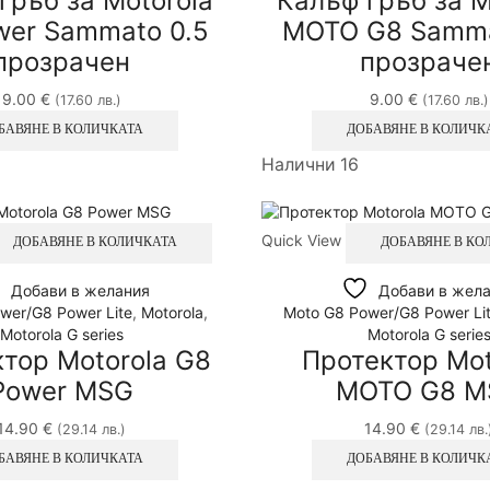
гръб за Motorola
Калъф гръб за M
wer Sammato 0.5
MOTO G8 Samma
прозрачен
прозраче
9.00
€
9.00
€
(17.60 лв.)
(17.60 лв.)
БАВЯНЕ В КОЛИЧКАТА
ДОБАВЯНЕ В КОЛИЧК
Налични 16
Quick View
ДОБАВЯНЕ В КОЛИЧКАТА
ДОБАВЯНЕ В КО
Добави в желания
Добави в жел
wer/G8 Power Lite
,
Motorola
,
Moto G8 Power/G8 Power Li
Motorola G series
Motorola G serie
тор Motorola G8
Протектор Mot
Power MSG
MOTO G8 M
14.90
€
14.90
€
(29.14 лв.)
(29.14 лв.
БАВЯНЕ В КОЛИЧКАТА
ДОБАВЯНЕ В КОЛИЧК