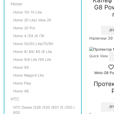
Калъф 
Honor
G8 Po
Honor 10/ 10 Lite
Honor 20 Lite/ View 20
Honor 20 Pro
ДО
Honor 4 /5X /6 /7A
Налични 39
Honor 50/50 Lite/70/90
Honor 8/ 8X/ 8S /8 Lite
Quick View
Honor 9/9 Lite /9X Lite
Honor 9X
Moto G8 Po
Honor Magic4 Lite
Протек
Honor Play
Honor X8
HTC
ДО
HTC Desire /526 /500 /601 /S /300 /
600