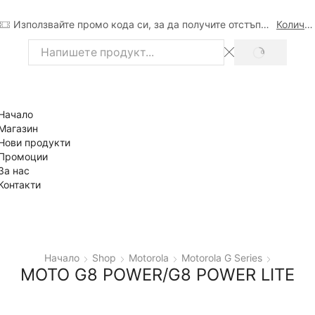
Използвайте промо кода си, за да получите отстъпка
Количка
SEARCH
Search
input
Начало
Магазин
Нови продукти
Промоции
За нас
Контакти
Начало
Shop
Motorola
Motorola G Series
MOTO G8 POWER/G8 POWER LITE