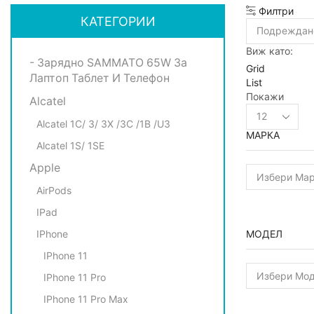
Филтри
КАТЕГОРИИ
Виж като:
- Зарядно SAMMATO 65W За
Grid
Лаптоп Таблет И Телефон
List
Покажи
Alcatel
Products
per
Alcatel 1C/ 3/ 3X /3C /1B /U3
МАРКА
page
Alcatel 1S/ 1SE
Apple
AirPods
IPad
IPhone
МОДЕЛ
IPhone 11
IPhone 11 Pro
IPhone 11 Pro Max