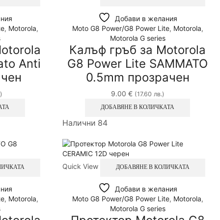
ания
Добави в желания
te
,
Motorola
,
Moto G8 Power/G8 Power Lite
,
Motorola
,
s
Motorola G series
otorola
Калъф гръб за Motorola
o Anti
G8 Power Lite SAMMATO
ачен
0.5mm прозрачен
9.00
€
)
(17.60 лв.)
АТА
ДОБАВЯНЕ В КОЛИЧКАТА
Налични 84
Quick View
ЛИЧКАТА
ДОБАВЯНЕ В КОЛИЧКАТА
ания
Добави в желания
te
,
Motorola
,
Moto G8 Power/G8 Power Lite
,
Motorola
,
s
Motorola G series