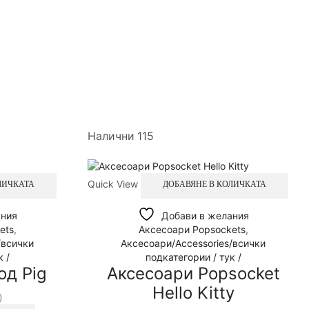
Налични 115
Quick View
ЛИЧКАТА
ДОБАВЯНЕ В КОЛИЧКАТА
ания
Добави в желания
ets
,
Аксесоари Popsockets
,
/всички
Аксесоари/Accessories/всички
 /
подкатегории / тук /
од Pig
Аксесоари Popsocket
Hello Kitty
)