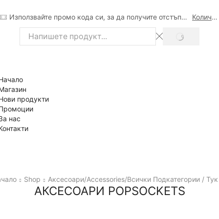
Използвайте промо кода си, за да получите отстъпка
Количка
SEARCH
Search
input
Начало
Магазин
Нови продукти
Промоции
За нас
Контакти
ачало
Shop
Аксесоари/Accessories/всички Подкатегории / Тук 
АКСЕСОАРИ POPSOCKETS