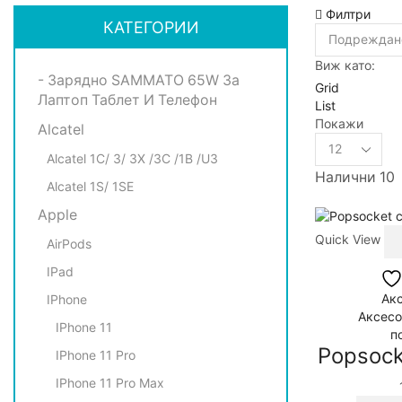
Филтри
КАТЕГОРИИ
Виж като:
- Зарядно SAMMATO 65W За
Grid
Лаптоп Таблет И Телефон
List
Покажи
Alcatel
Products
per
Alcatel 1C/ 3/ 3X /3C /1B /U3
Налични 10
page
Alcatel 1S/ 1SE
Apple
Quick View
AirPods
IPad
Акс
IPhone
Аксесо
IPhone 11
п
Popsock
IPhone 11 Pro
IPhone 11 Pro Max