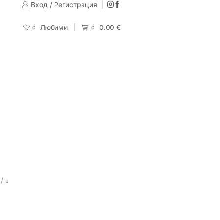
Вход / Регистрация
Изпращаме до 24 часа след направена поръчка
Поръчай
Любими
0.00
€
0
0
/