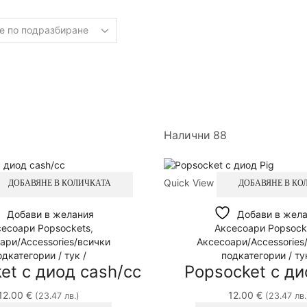
Налични 88
Quick View
ДОБАВЯНЕ В КОЛИЧКАТА
ДОБАВЯНЕ В КО
Добави в желания
Добави в жел
есоари Popsockets
,
Аксесоари Popsock
ари/Accessories/всички
Аксесоари/Accessories
одкатегории / тук /
подкатегории / тук
et с диод cash/cc
Popsocket с ди
12.00
€
12.00
€
(23.47 лв.)
(23.47 лв.