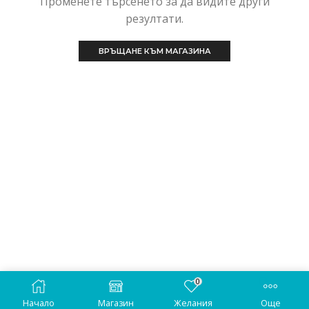
Променете търсенето за да видите други
резултати.
ВРЪЩАНЕ КЪМ МАГАЗИНА
0
Copyright © 2022
GSMStudio.eu
. All Rights Reserved.
Начало
Магазин
Желания
Още