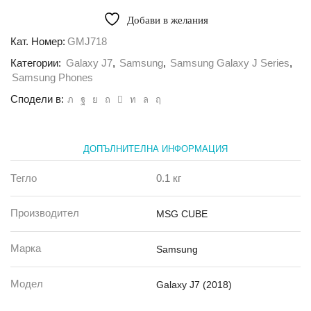
Протектор
стъклен
Добави в желания
MSG
Samsung
Кат. Номер:
GMJ718
J7
Категории:
Galaxy J7
,
Samsung
,
Samsung Galaxy J Series
,
2018
Samsung Phones
Сподели в:
ДОПЪЛНИТЕЛНА ИНФОРМАЦИЯ
Тегло
0.1 кг
Производител
MSG CUBE
Марка
Samsung
Модел
Galaxy J7 (2018)