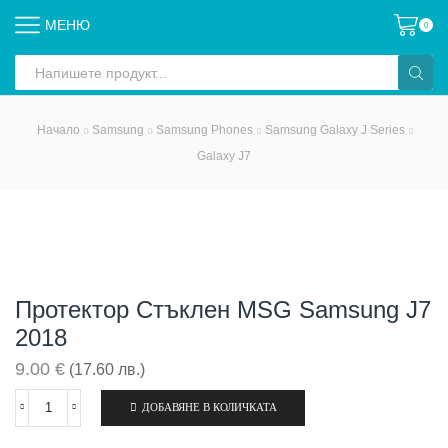
МЕНЮ
0
Search
input
Начало
Samsung
Samsung Phones
Samsung Galaxy J Series
Galaxy J7
Протектор Стъклен MSG Samsung J7
2018
9.00
€
(17.60 лв.)
ДОБАВЯНЕ В КОЛИЧКАТА
количество
за