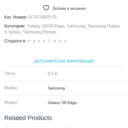
Калъф
G-
Добави в желания
Case
Flip
Кат. Номер:
GCSFS6EP-03
Sense
Категории:
Galaxy S6/S6 Edge
,
Samsung
,
Samsung Galaxy
2
Series
S Series
,
Samsung Phones
за
Сподели в:
Samsung
Galaxy
S6
Edge
ДОПЪЛНИТЕЛНА ИНФОРМАЦИЯ
Plus,
Бял
Тегло
0.1 кг
Марка
Samsung
Модел
Galaxy S6 Edge
Related Products