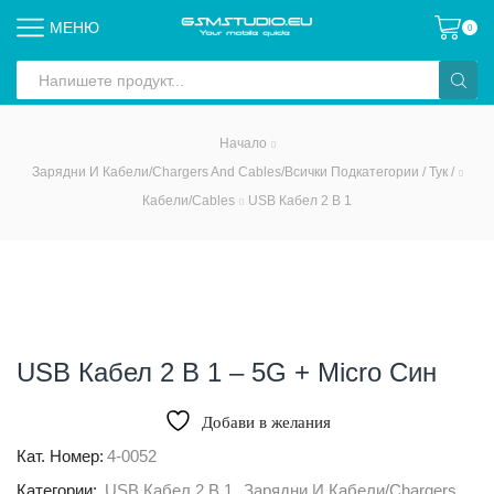
МЕНЮ
0
Search
input
Начало
Зарядни И Кабели/Chargers And Cables/всички Подкатегории / Тук /
Кабели/Cables
USB Кабел 2 В 1
USB Кабел 2 В 1 – 5G + Micro Син
Добави в желания
Кат. Номер:
4-0052
Категории:
USB Кабел 2 В 1
,
Зарядни И Кабели/Chargers