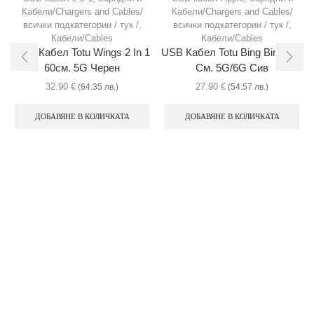
Кабели/Chargers and Cables/
Кабели/Chargers and Cables/
всички подкатегории / тук /
,
всички подкатегории / тук /
,
Кабели/Cables
Кабели/Cables
USB Кабел Totu Wings 2 In 1
USB Кабел Totu Bing Bing 180
60см. 5G Черен
См. 5G/6G Сив
32.90
€
27.90
€
(64.35 лв.)
(54.57 лв.)
ДОБАВЯНЕ В КОЛИЧКАТА
ДОБАВЯНЕ В КОЛИЧКАТА