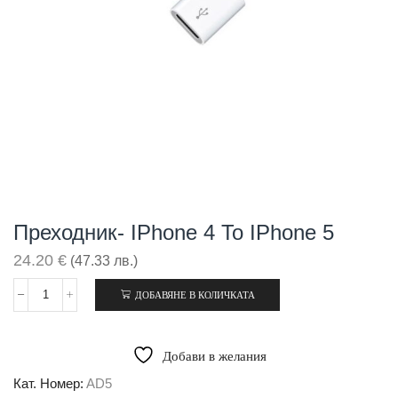
Преходник- IPhone 4 To IPhone 5
24.20
€
(47.33 лв.)
ДОБАВЯНЕ В КОЛИЧКАТА
количество
за
Преходник-
iPhone
Добави в желания
4
to
Кат. Номер:
AD5
iPhone