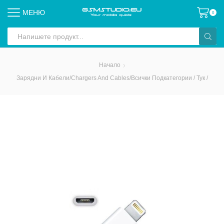
МЕНЮ
0
Search
input
Начало
Зарядни И Кабели/Chargers And Cables/всички Подкатегории / Тук /