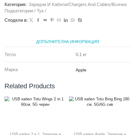
Категория:
Зарядни И Кабели/Chargers And Cables/всички
5
Подкатегории / Тук /
Сподели в:
ДОПЪЛНИТЕЛНА ИНФОРМАЦИЯ
Тегло
0.1 кг
Марка
Apple
Related Products
USB кабел 2 в 1
,
Зарядни и
USB кабел Apple
,
Зарядни и