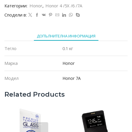
7A
Категории:
Honor
,
Honor 4 /5X /6 /7A
Сподели в:
ДОПЪЛНИТЕЛНА ИНФОРМАЦИЯ
Тегло
0.1 кг
Марка
Honor
Модел
Honor 7A
Related Products