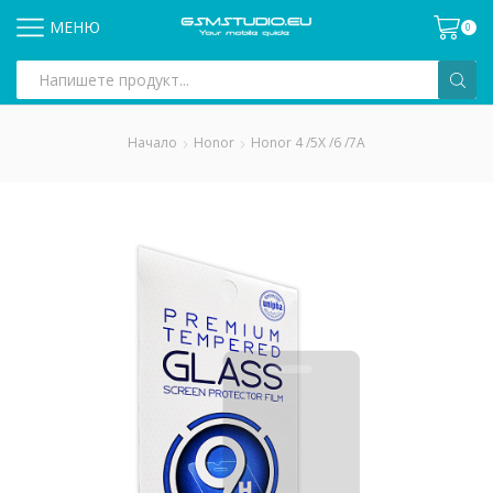
МЕНЮ
0
Search
input
Начало
Honor
Honor 4 /5X /6 /7A