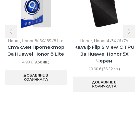
Honor
,
Honor 8/ 8X/ 8S /8 Lite
Honor
,
Honor 4 /5X /6 /7A
Стъклен Протектор
Калъф Flip S View С TPU
За Huawei Honor 8 Lite
За Huawei Honor 5X
Черен
4.90
€
(9.58 лв.)
19.90
€
(38.92 лв.)
ДОБАВЯНЕ В
КОЛИЧКАТА
ДОБАВЯНЕ В
КОЛИЧКАТА