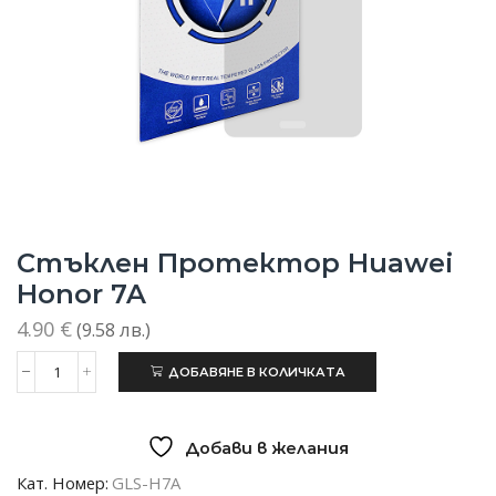
Стъклен Протектор Huawei
Honor 7A
4.90
€
(9.58 лв.)
ДОБАВЯНЕ В КОЛИЧКАТА
количество
за
Стъклен
протектор
Добави в желания
Huawei
Honor
Кат. Номер:
GLS-H7A