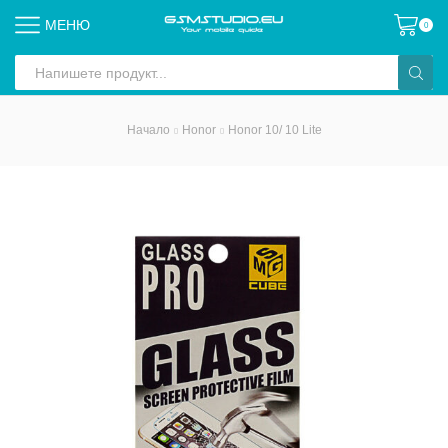
МЕНЮ
0
Search
input
Начало
Honor
Honor 10/ 10 Lite