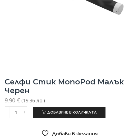
Селфи Стик MonoPod Малък
Черен
9.90
€
(19.36 лв.)
ДОБАВЯНЕ В КОЛИЧКАТА
количество
за
Селфи
стик
Добави в желания
MonoPod