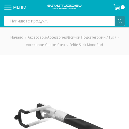
МЕНЮ
0
Search
input
Начало
Аксесоари/Accessories/всички Подкатегории / Тук /
Аксесоари Селфи Стик
Selfie Stick MonoPod