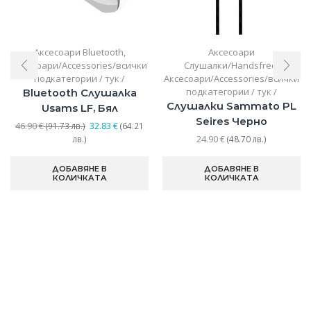
Аксесоари Bluetooth
,
Аксесоари
Аксесоари/Accessories/всички
Слушалки/Handsfree
,
подкатегории / тук /
Аксесоари/Accessories/всички
подкатегории / тук /
Bluetooth Слушалка
Слушалки Sammato PL
Usams LF, Бял
Seires Черно
Original
46.90
€
32.83
€
(91.73 лв.)
(64.21
Текущата
price
24.90
€
лв.)
(48.70 лв.)
цена
was:
е:
46.90 €
ДОБАВЯНЕ В
ДОБАВЯНЕ В
32.83 €
(91.73
КОЛИЧКАТА
КОЛИЧКАТА
(64.21
лв.).
лв.).