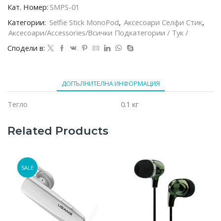
малък
Кат. Номер:
SMPS-01
черен
Категории:
Selfie Stick MonoPod
,
Аксесоари Селфи Стик
,
Аксесоари/Accessories/всички Подкатегории / Тук /
Сподели в:
ДОПЪЛНИТЕЛНА ИНФОРМАЦИЯ
Тегло
0.1 кг
Related Products
SALE