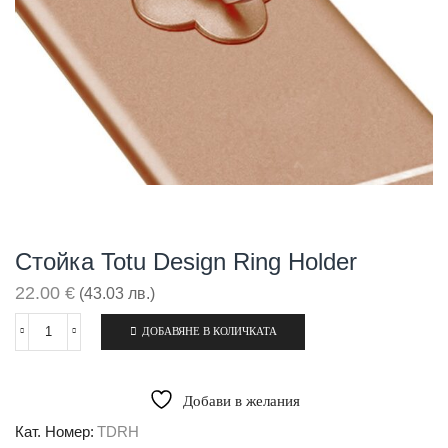
Стойка Totu Design Ring Holder
22.00
€
(43.03 лв.)
ДОБАВЯНЕ В КОЛИЧКАТА
количество
за
Стойка
Totu
Добави в желания
Design
Ring
Кат. Номер:
TDRH
Holder