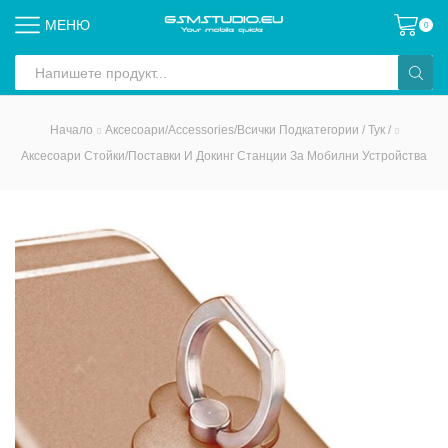
МЕНЮ
0
Search
input
Начало
Аксесоари/Accessories/всички Подкатегории / Тук /
Аксесоари Стойки/Поставки И Докинг Станции За Мобилни Устройства