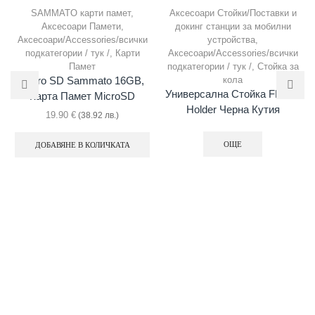
SAMMATO карти памет
,
Аксесоари Стойки/Поставки и
Аксесоари Памети
,
докинг станции за мобилни
Аксесоари/Accessories/всички
устройства
,
подкатегории / тук /
,
Карти
Аксесоари/Accessories/всички
Памет
подкатегории / тук /
,
Стойка за
кола
Micro SD Sammato 16GB,
Универсална Стойка FL-Car
Карта Памет MicroSD
Holder Черна Кутия
19.90
€
(38.92 лв.)
ОЩЕ
ДОБАВЯНЕ В КОЛИЧКАТА