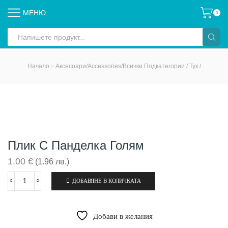
МЕНЮ
0
Search
input
Начало
Аксесоари/Accessories/всички Подкатегории / Тук /
Плик С Панделка Голям
1.00
€
(1.96 лв.)
ДОБАВЯНЕ В КОЛИЧКАТА
количество
за
Плик
с
Добави в желания
панделка