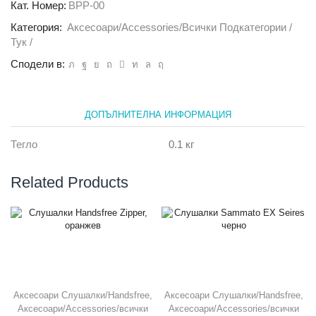
голям
Кат. Номер:
BPP-00
Категория:
Аксесоари/Accessories/всички Подкатегории /
Тук /
Сподели в:
ДОПЪЛНИТЕЛНА ИНФОРМАЦИЯ
Тегло
0.1 кг
Related Products
Аксесоари Слушалки/Handsfree
,
Аксесоари Слушалки/Handsfree
,
Аксесоари/Accessories/всички
Аксесоари/Accessories/всички