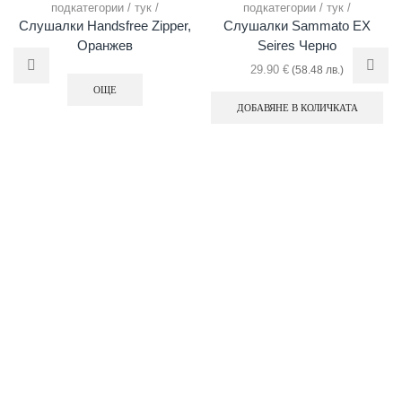
подкатегории / тук /
подкатегории / тук /
Слушалки Handsfree Zipper,
Слушалки Sammato EX
Оранжев
Seires Черно
29.90
€
(58.48 лв.)
ОЩЕ
ДОБАВЯНЕ В КОЛИЧКАТА