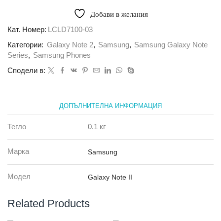
Кожен
калъф
Добави в желания
с
лепка
Кат. Номер:
LCLD7100-03
и
Категории:
Galaxy Note 2
,
Samsung
,
Samsung Galaxy Note
дупка
за
Series
,
Samsung Phones
Samsung
Сподели в:
Note
2,
бял
ДОПЪЛНИТЕЛНА ИНФОРМАЦИЯ
Тегло
0.1 кг
Марка
Samsung
Модел
Galaxy Note II
Related Products