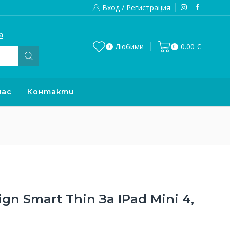
Вход / Регистрация
а
Изпращаме до 24 часа след направена
Любими
0.00
€
0
0
нас
Контакти
gn Smart Thin За IPad Mini 4,