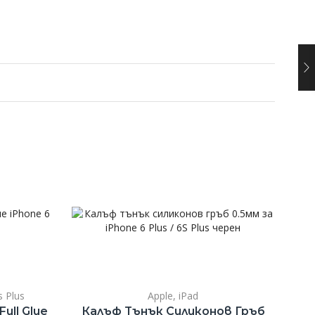
s Plus
Apple
,
iPad
ll Glue
Калъф Тънък Силиконов Гръб