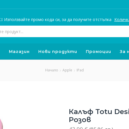
Използвайте промо кода си, за да получите отстъпка
Количк
Search
input
о
Магазин
Нови продукти
Промоции
За 
Начало
Apple
IPad
Калъф Totu Desi
Розов