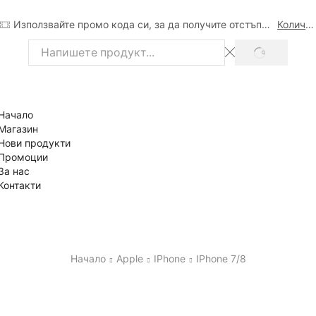
Използвайте промо кода си, за да получите отстъпка
Количка
SEARCH
Search
input
Начало
Магазин
Нови продукти
Промоции
За нас
Контакти
Начало
Apple
IPhone
IPhone 7/8