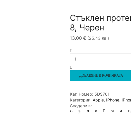
Стъклен протек
8, Черен
13.00
€
(25.43 лв.)
количество
за
Стъклен
протектор
Sammato
ДОБАВЯНЕ В КОЛИЧКАТА
5D
за
iPhone
Кат. Номер:
5DS701
7
Категории:
Apple
,
IPhone
,
IPho
/
Сподели в:
8,
Черен