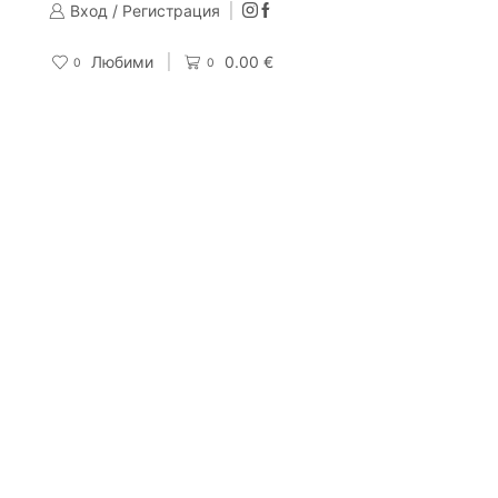
Вход / Регистрация
Изпращаме до 24 часа след направена поръчка
Поръчай
Любими
0.00
€
0
0