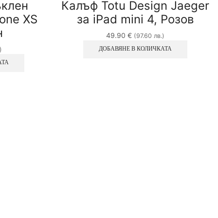
ъклен
Калъф Totu Design Jaeger
one XS
за iPad mini 4, Розов
н
49.90
€
(97.60 лв.)
ДОБАВЯНЕ В КОЛИЧКАТА
)
АТА