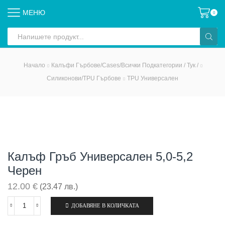
МЕНЮ
0
Search
input
Начало
Калъфи Гърбове/Cases/всички Подкатегории / Тук /
Силиконови/TPU Гърбове
TPU Универсален
Калъф Гръб Универсален 5,0-5,2
Черен
12.00
€
(23.47 лв.)
ДОБАВЯНЕ В КОЛИЧКАТА
количество
за