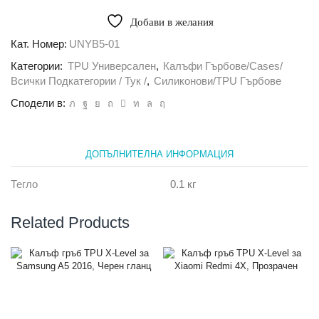
Калъф
гръб
Добави в желания
универсален
5,0-
Кат. Номер:
UNYB5-01
5,2
Категории:
TPU Универсален
,
Калъфи Гърбове/Cases/
черен
Всички Подкатегории / Тук /
,
Силиконови/TPU Гърбове
Сподели в:
ДОПЪЛНИТЕЛНА ИНФОРМАЦИЯ
Тегло
0.1 кг
Related Products