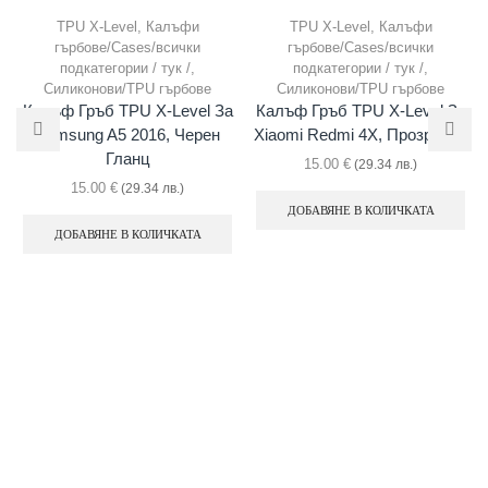
TPU X-Level
,
Калъфи
TPU X-Level
,
Калъфи
гърбове/Cases/всички
гърбове/Cases/всички
подкатегории / тук /
,
подкатегории / тук /
,
Силиконови/TPU гърбове
Силиконови/TPU гърбове
Калъф Гръб TPU X-Level За
Калъф Гръб TPU X-Level За
Samsung A5 2016, Черен
Xiaomi Redmi 4X, Прозрачен
Гланц
15.00
€
(29.34 лв.)
15.00
€
(29.34 лв.)
ДОБАВЯНЕ В КОЛИЧКАТА
ДОБАВЯНЕ В КОЛИЧКАТА