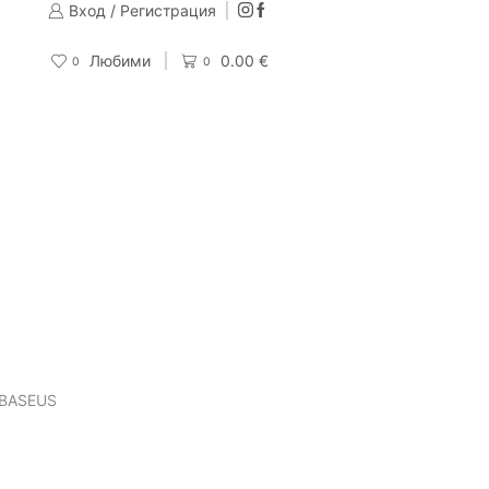
Вход / Регистрация
Изпращаме до 24 часа след направена поръчка
Поръчай
Любими
0.00
€
0
0
 BASEUS