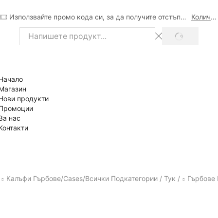
Използвайте промо кода си, за да получите отстъпка
Количка
SEARCH
Search
input
Начало
Магазин
Нови продукти
Промоции
За нас
Контакти
Калъфи Гърбове/Cases/всички Подкатегории / Тук /
Гърбове