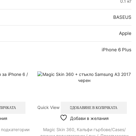
0.1 кг
BASEUS
Apple
iPhone 6 Plus
Quick View
ОЛИЧКАТА
ДОБАВЯНЕ В КОЛИЧКАТА
ния
Добави в желания
 подкатегории
Magic Skin 360
,
Калъфи гърбове/Cases/
всички подкатегории / тук /
,
Пластмасови