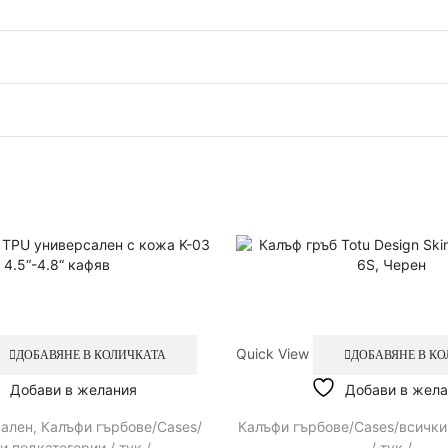
Quick View
ДОБАВЯНЕ В КОЛИЧКАТА
ДОБАВЯНЕ В К
Добави в желания
Добави в жела
сален
,
Калъфи гърбове/Cases/
Калъфи гърбове/Cases/всички
и подкатегории / тук /
,
/ тук /