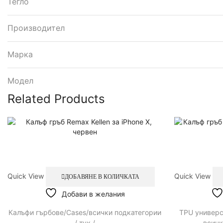
Тегло
Производител
Марка
Модел
Related Products
Quick View
Quick View
ДОБАВЯНЕ В КОЛИЧКАТА
Добави в желания
Калъфи гърбове/Cases/всички подкатегории
TPU универ
/ тук /
всичк