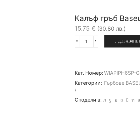
Калъф гръб Baseu
15.75
€
(30.80 лв.)
ДОБАВЯНЕ 
количество
за
Калъф
гръб
Baseus
Кат. Номер:
WIAPIPH6SP-G
Glass
за
Категории:
Гърбове BASE
iPhone
/
6
Сподели в:
Plus,
Черен