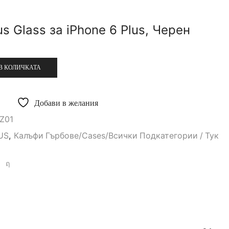
s Glass за iPhone 6 Plus, Черен
В КОЛИЧКАТА
Добави в желания
Z01
US
,
Калъфи Гърбове/Cases/всички Подкатегории / Тук