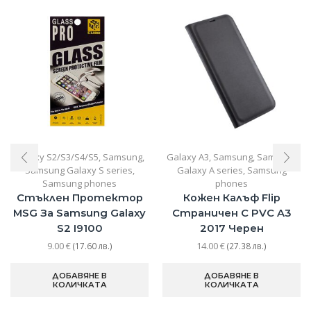
Galaxy S2/S3/S4/S5
,
Samsung
,
Galaxy A3
,
Samsung
,
Samsung
Samsung Galaxy S series
,
Galaxy A series
,
Samsung
Samsung phones
phones
Стъклен Протектор
Кожен Калъф Flip
MSG За Samsung Galaxy
Страничен С PVC A3
S2 I9100
2017 Черен
9.00
€
14.00
€
(17.60 лв.)
(27.38 лв.)
ДОБАВЯНЕ В
ДОБАВЯНЕ В
КОЛИЧКАТА
КОЛИЧКАТА