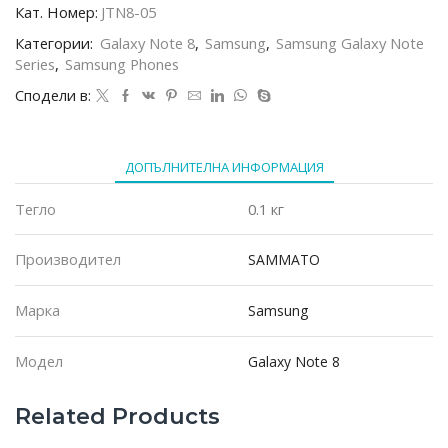
Sammato
Кат. Номер:
JTN8-05
Jeans
Категории:
Galaxy Note 8
,
Samsung
,
Samsung Galaxy Note
Samsung
Series
,
Samsung Phones
Note
8,
Сподели в:
червен
ДОПЪЛНИТЕЛНА ИНФОРМАЦИЯ
Тегло
0.1 кг
Производител
SAMMATO
Марка
Samsung
Модел
Galaxy Note 8
Related Products