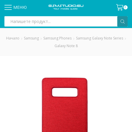
МЕНЮ
0
Search
input
Начало
Samsung
Samsung Phones
Samsung Galaxy Note Series
Galaxy Note 8