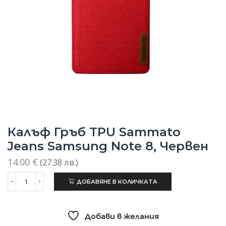
Калъф Гръб TPU Sammato
Jeans Samsung Note 8, Червен
14.00
€
(27.38 лв.)
ДОБАВЯНЕ В КОЛИЧКАТА
количество
за
Калъф
гръб
Добави в желания
TPU