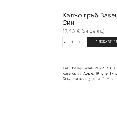
Калъф гръб Baseus
Син
17.43
€
(34.09 лв.)
ДОБАВЯНЕ 
количество
за
Калъф
гръб
Baseus
Кат. Номер:
WIAPIPH7P-CT03
Slim
Категории:
Apple
,
IPhone
,
IPh
case
Сподели в:
за
iPhone
7
Plus
/
8
Plus,