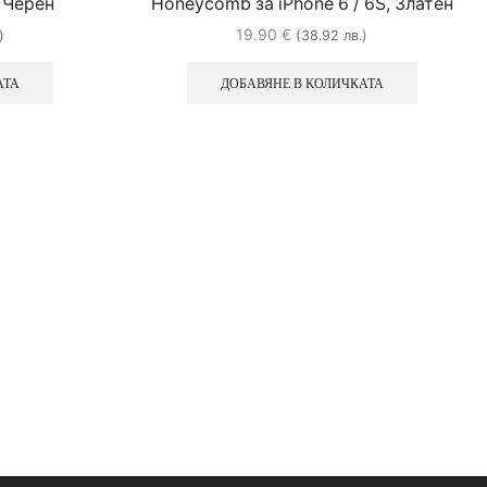
, Черен
Honeycomb за iPhone 6 / 6S, Златен
19.90
€
)
(38.92 лв.)
АТА
ДОБАВЯНЕ В КОЛИЧКАТА