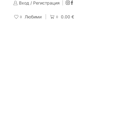
Вход / Регистрация
Изпращаме до 24 часа след направена поръчка
Поръчай
Любими
0.00
€
0
0