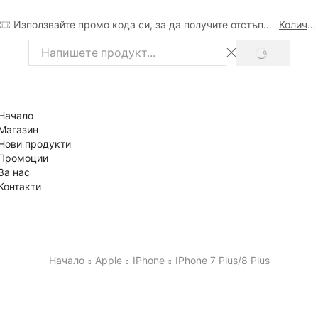
Използвайте промо кода си, за да получите отстъпка
Количка
SEARCH
Search
input
Начало
Магазин
Нови продукти
Промоции
За нас
Контакти
Начало
Apple
IPhone
IPhone 7 Plus/8 Plus