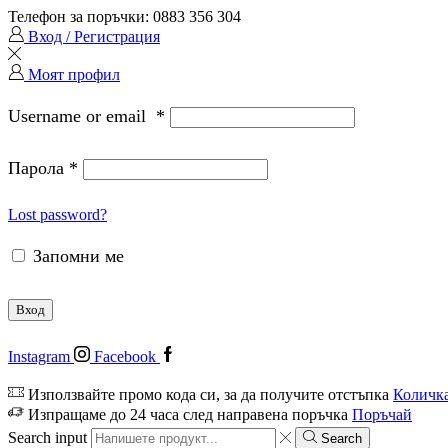
Телефон за поръчки: 0883 356 304
Вход / Регистрация
Моят профил
Username or email
*
Парола
*
Lost password?
Запомни ме
Вход
Instagram
Facebook
Използвайте промо кода си, за да получите отстъпка
Количк
Изпращаме до 24 часа след направена поръчка
Поръчай
Search input
Search