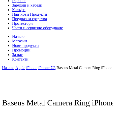
Гърбове
Зарядни и кабели
Калъфи
Най-нови Продукти
Предпазни средства
Протектори
Части и сервизно оборудване
Начало
Магазин
Нови продукти
Промоции
За нас
Контакти
Начало
Apple
iPhone
iPhone 7/8
Baseus Metal Camera Ring iPhone
Baseus Metal Camera Ring iPhone