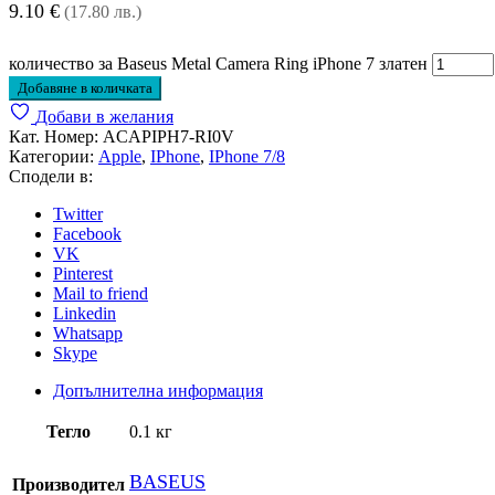
9.10
€
(17.80 лв.)
количество за Baseus Metal Camera Ring iPhone 7 златен
Добавяне в количката
Добави в желания
Кат. Номер:
ACAPIPH7-RI0V
Категории:
Apple
,
IPhone
,
IPhone 7/8
Сподели в:
Twitter
Facebook
VK
Pinterest
Mail to friend
Linkedin
Whatsapp
Skype
Допълнителна информация
Тегло
0.1 кг
BASEUS
Производител