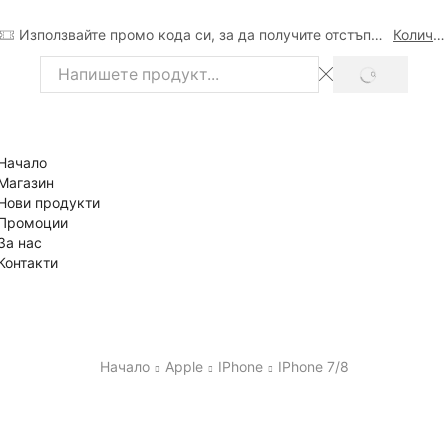
Използвайте промо кода си, за да получите отстъпка
Количка
SEARCH
Search
input
Начало
Магазин
Нови продукти
Промоции
За нас
Контакти
Начало
Apple
IPhone
IPhone 7/8