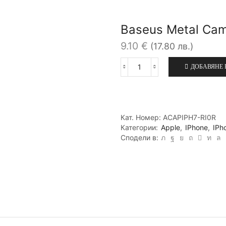
Baseus Metal Cam
9.10
€
(17.80 лв.)
ДОБАВЯНЕ 
количество
за
Baseus
Metal
Camera
Кат. Номер:
ACAPIPH7-RI0R
Ring
Категории:
Apple
,
IPhone
,
IPh
iPhone
Сподели в:
7
розов