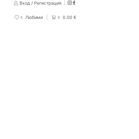
Вход / Регистрация
Изпращаме до 24 часа след направена поръчка
Поръчай
Любими
0.00
€
0
0