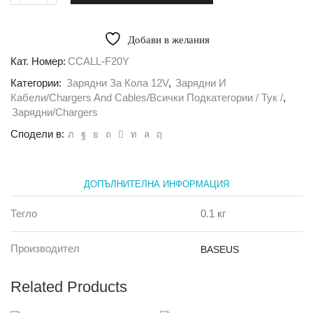
за
Зарядно
Baseus
Добави в желания
12v
с
Кат. Номер:
CCALL-F20Y
2
Категории:
Зарядни За Кола 12V
,
Зарядни И
USB
Smat
Кабели/Chargers And Cables/всички Подкатегории / Тук /
,
Thin
Зарядни/Chargers
3.4A
Сподели в:
жълт
ДОПЪЛНИТЕЛНА ИНФОРМАЦИЯ
Тегло
0.1 кг
Производител
BASEUS
Related Products