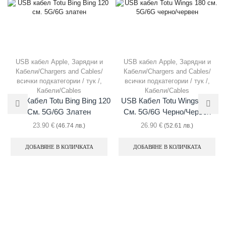
USB кабел Apple
,
Зарядни и
USB кабел Apple
,
Зарядни и
Кабели/Chargers and Cables/
Кабели/Chargers and Cables/
всички подкатегории / тук /
,
всички подкатегории / тук /
,
Кабели/Cables
Кабели/Cables
USB Кабел Totu Bing Bing 120
USB Кабел Totu Wings 180
См. 5G/6G Златен
См. 5G/6G Черно/червен
23.90
€
26.90
€
(46.74 лв.)
(52.61 лв.)
ДОБАВЯНЕ В КОЛИЧКАТА
ДОБАВЯНЕ В КОЛИЧКАТА