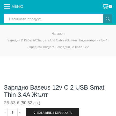
МЕНЮ
0
Search
input
Начало
Зарядни И Кабели/Chargers And Cables/всички Подкатегории / Тук /
Зарядни/Chargers
Зарядни За Кола 12V
Зарядно Baseus 12v С 2 USB Smat
Thin 3.4A Жълт
25.83
€
(50.52 лв.)
ДОБАВЯНЕ В КОЛИЧКАТА
количество