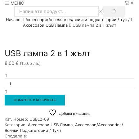
МЕНЮ
0
SEARCH
Search
Начало
Аксесоари/Accessories/всички подкатегории / тук /
input
Аксесоари USB Лампа
USB лампа 2 в 1 жълт
USB лампа 2 в 1 жълт
8.00
€
(15.65 лв.)
количество
за
USB
лампа
2
ДОБАВЯНЕ В КОЛИЧКАТА
в
1
Добави в желания
жълт
Кат. Номер:
USBL2-09
Категории:
Аксесоари USB Лампа
,
Аксесоари/Accessories/
Всички Подкатегории / Тук /
Сподели в: