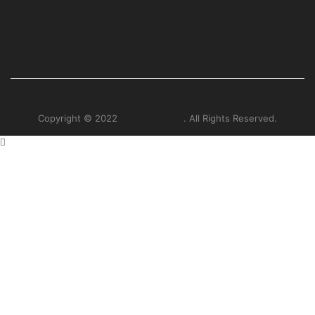
За Нас
Сервиз
Доставка
Рекламации
Връзка с нас
Copyright © 2022
GSMStudio.eu
. All Rights Reserved.