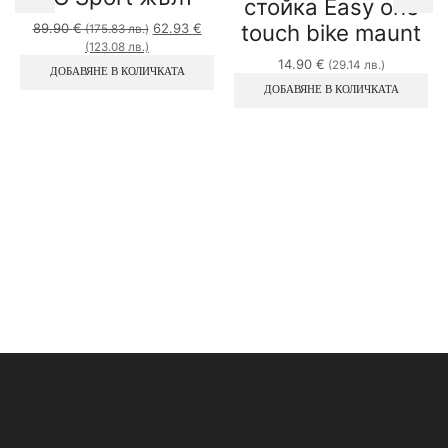
стойка Easy one
touch bike maunt
Original
89.90
€
62.93
€
(175.83 лв.)
Текущата
price
(123.08 лв.)
цена
was:
14.90
€
(29.14 лв.)
ДОБАВЯНЕ В КОЛИЧКАТА
е:
89.90 €
ДОБАВЯНЕ В КОЛИЧКАТА
62.93 €
(175.83
(123.08
лв.).
лв.).