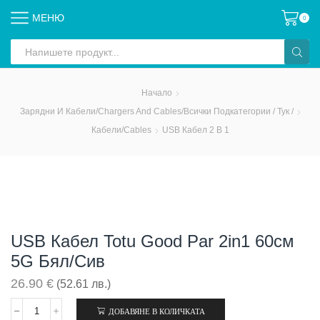
МЕНЮ
0
Search
input
Начало
Зарядни И Кабели/Chargers And Cables/всички Подкатегории / Тук /
Кабели/Cables
USB Кабел 2 В 1
USB Кабел Totu Good Par 2in1 60см
5G Бял/сив
26.90
€
(52.61 лв.)
ДОБАВЯНЕ В КОЛИЧКАТА
количество