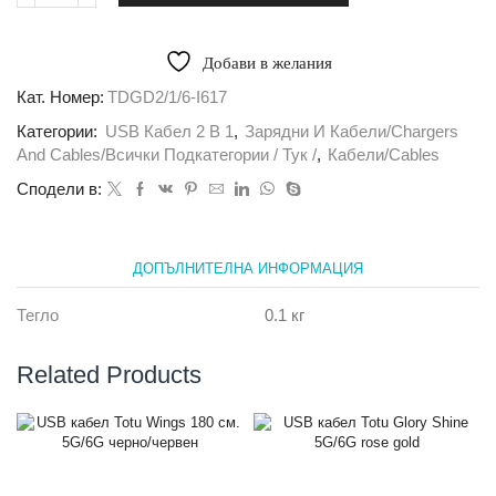
за
USB
кабел
Добави в желания
Totu
Good
Кат. Номер:
TDGD2/1/6-I617
Par
Категории:
USB Кабел 2 В 1
,
Зарядни И Кабели/Chargers
2in1
60см
And Cables/всички Подкатегории / Тук /
,
Кабели/Cables
5G
Сподели в:
бял/
сив
ДОПЪЛНИТЕЛНА ИНФОРМАЦИЯ
Тегло
0.1 кг
Related Products