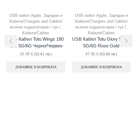
USB кабел Apple
,
Зарядни и
USB кабел Apple
,
Зарядни и
Кабели/Chargers and Cables/
Кабели/Chargers and Cables/
всички подкатегории / тук /
,
всички подкатегории / тук /
,
Кабели/Cables
Кабели/Cables
USB Кабел Totu Wings 180
USB Кабел Totu Glory Shine
См. 5G/6G Черно/червен
5G/6G Rose Gold
26.90
€
47.90
€
(52.61 лв.)
(93.68 лв.)
ДОБАВЯНЕ В КОЛИЧКАТА
ДОБАВЯНЕ В КОЛИЧКАТА