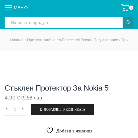
МЕНЮ
0
Search
input
Начало
Протектори/Screen Protectors/ Всички Подкатегории / Тук /
Стъклен Протектор За Nokia 5
4.90
€
(9.58 лв.)
ДОБАВЯНЕ В КОЛИЧКАТА
количество
за
Стъклен
протектор
Добави в желания
за