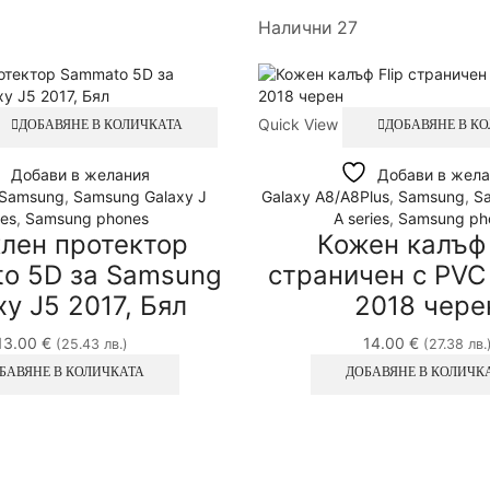
Налични 27
Quick View
ДОБАВЯНЕ В КОЛИЧКАТА
ДОБАВЯНЕ В К
Добави в желания
Добави в жела
Samsung
,
Samsung Galaxy J
Galaxy A8/A8Plus
,
Samsung
,
S
ies
,
Samsung phones
A series
,
Samsung ph
лен протектор
Кожен калъф 
o 5D за Samsung
страничен с PVC
xy J5 2017, Бял
2018 чере
13.00
€
14.00
€
(25.43 лв.)
(27.38 лв.
БАВЯНЕ В КОЛИЧКАТА
ДОБАВЯНЕ В КОЛИЧК