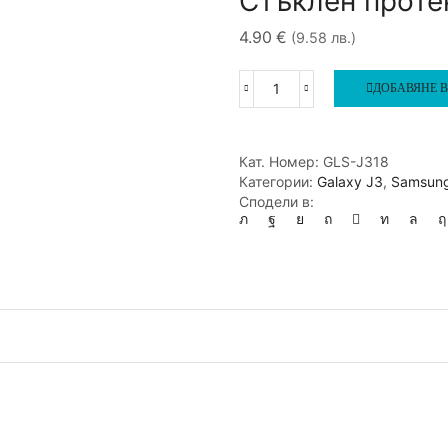
Стъклен проте
4.90
€
(9.58 лв.)
ДОБАВЯНЕ В
количество
за
Стъклен
протектор
Кат. Номер:
GLS-J318
Samsung
Категории:
Galaxy J3
,
Samsun
J3
Сподели в:
2018