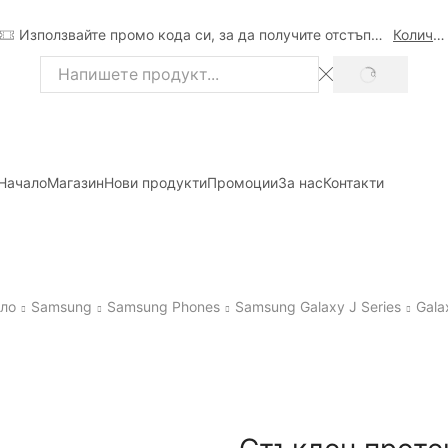
Използвайте промо кода си, за да получите отстъпка
Количка
SEARCH
Search
input
Начало
Магазин
Нови продукти
Промоции
За нас
Контакти
ло
Samsung
Samsung Phones
Samsung Galaxy J Series
Gala