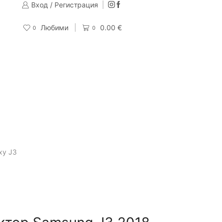
Вход / Регистрация
Изпращаме до 24 часа след направена поръчка
Поръчай
Любими
0.00
€
0
0
xy J3