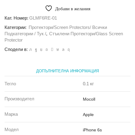
Стъклен
протектор
Добави в желания
Mocoll
Rofi
Кат. Номер:
GLMF6RE-01
за
Категории:
Протектори/Screen Protectors/ Всички
iPhone
6
Подкатегории / Тук /
,
Стъклени Протектори/Glass Screen
/
Protector
6S
Сподели в:
2.5D
ДОПЪЛНИТЕЛНА ИНФОРМАЦИЯ
Тегло
0.1 кг
Производител
Mocoll
Марка
Apple
Модел
iPhone 6s