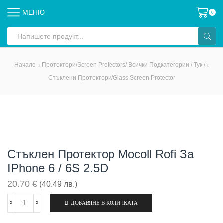
МЕНЮ
0
Search
input
Начало
Протектори/Screen Protectors/ Всички Подкатегории / Тук /
Стъклени Протектори/Glass Screen Protector
Стъклен Протектор Mocoll Rofi За
IPhone 6 / 6S 2.5D
20.70
€
(40.49 лв.)
ДОБАВЯНЕ В КОЛИЧКАТА
количество
за