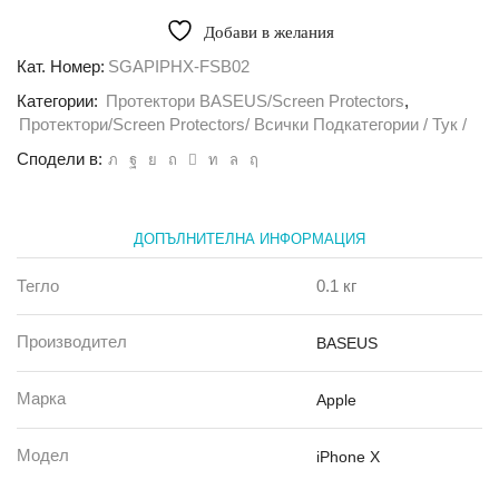
Стъклен
протектор
Добави в желания
Baseus
0.30
Кат. Номер:
SGAPIPHX-FSB02
Blue
Категории:
Протектори BASEUS/Screen Protectors
,
Light
iPhone
Протектори/Screen Protectors/ Всички Подкатегории / Тук /
X
Сподели в:
прозрачен
ДОПЪЛНИТЕЛНА ИНФОРМАЦИЯ
Тегло
0.1 кг
Производител
BASEUS
Марка
Apple
Модел
iPhone X