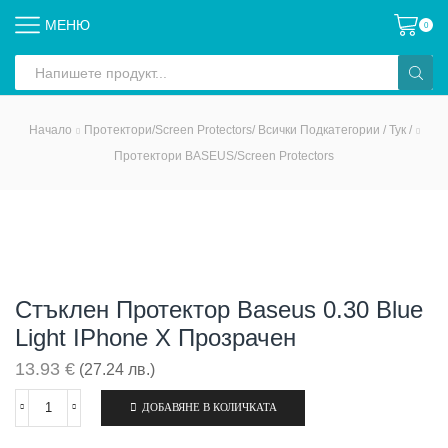
МЕНЮ
0
Search
input
Начало
Протектори/Screen Protectors/ Всички Подкатегории / Тук /
Протектори BASEUS/Screen Protectors
Стъклен Протектор Baseus 0.30 Blue
Light IPhone X Прозрачен
13.93
€
(27.24 лв.)
ДОБАВЯНЕ В КОЛИЧКАТА
количество
за