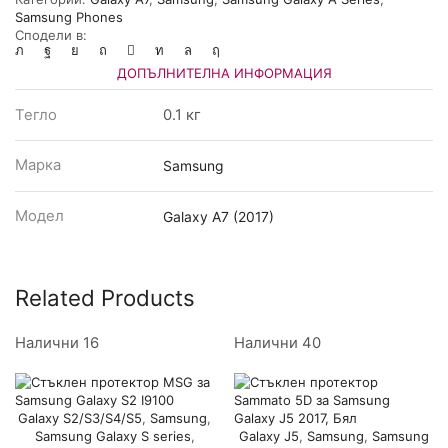
за
Samsung Phones
телефон
Сподели в:
Samsung
Galaxy
ДОПЪЛНИТЕЛНА ИНФОРМАЦИЯ
A7
2017,
Тегло
0.1 кг
Прозрачен
Марка
Samsung
Модел
Galaxy A7 (2017)
Related Products
Налични 16
Налични 40
Galaxy S2/S3/S4/S5
,
Samsung
,
Samsung Galaxy S series
,
Galaxy J5
,
Samsung
,
Samsung