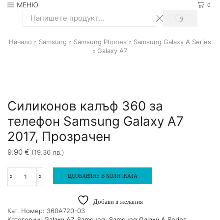
МЕНЮ
0
SEARCH
Search
input
Начало
Samsung
Samsung Phones
Samsung Galaxy A Series
Galaxy A7
Силиконов калъф 360 за
телефон Samsung Galaxy A7
2017, Прозрачен
9.90
€
(19.36 лв.)
ДОБАВЯНЕ В КОЛИЧКАТА
количество
за
Силиконов
Добави в желания
калъф
Кат. Номер:
360A720-03
360
Категории:
Galaxy A7
,
Samsung
,
Samsung Galaxy A Series
,