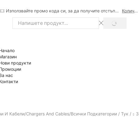
Използвайте промо кода си, за да получите отстъпка
Количка
SEARCH
Search
input
Начало
Магазин
Нови продукти
Промоции
За нас
Контакти
и И Кабели/Chargers And Cables/всички Подкатегории / Тук /
З