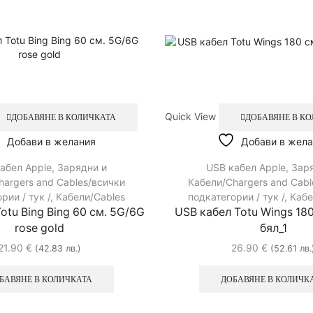
Quick View
ДОБАВЯНЕ В КОЛИЧКАТА
ДОБАВЯНЕ В К
Добави в желания
Добави в жела
абел Apple
,
Зарядни и
USB кабел Apple
,
Зар
hargers and Cables/всички
Кабели/Chargers and Cabl
рии / тук /
,
Кабели/Cables
подкатегории / тук /
,
Кабе
otu Bing Bing 60 см. 5G/6G
USB кабел Totu Wings 18
rose gold
бял_1
21.90
€
26.90
€
(42.83 лв.)
(52.61 лв.
БАВЯНЕ В КОЛИЧКАТА
ДОБАВЯНЕ В КОЛИЧК