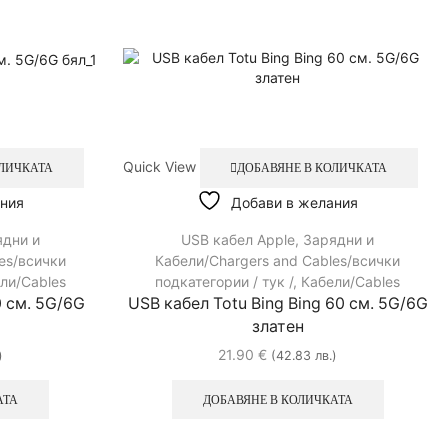
Quick View
ОЛИЧКАТА
ДОБАВЯНЕ В КОЛИЧКАТА
ния
Добави в желания
ядни и
USB кабел Apple
,
Зарядни и
es/всички
Кабели/Chargers and Cables/всички
ли/Cables
подкатегории / тук /
,
Кабели/Cables
0 см. 5G/6G
USB кабел Totu Bing Bing 60 см. 5G/6G
златен
21.90
€
)
(42.83 лв.)
АТА
ДОБАВЯНЕ В КОЛИЧКАТА