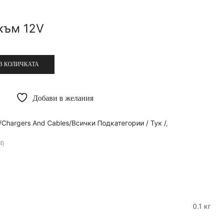
към 12V
В КОЛИЧКАТА
Добави в желания
Chargers And Cables/всички Подкатегории / Тук /
,
0.1 кг