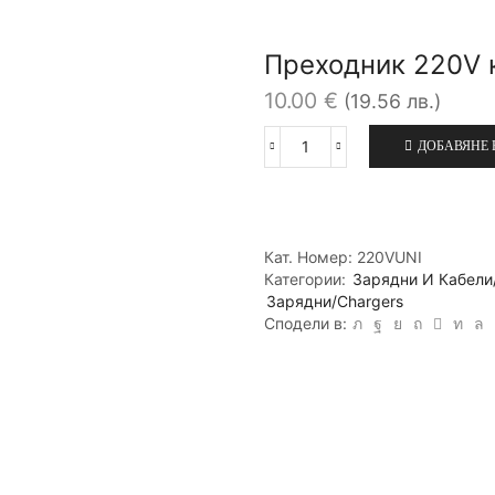
Преходник 220V 
10.00
€
(19.56 лв.)
ДОБАВЯНЕ 
количество
за
Преходник
220V
към
Кат. Номер:
220VUNI
12V
Категории:
Зарядни И Кабели/
Зарядни/Chargers
Сподели в: