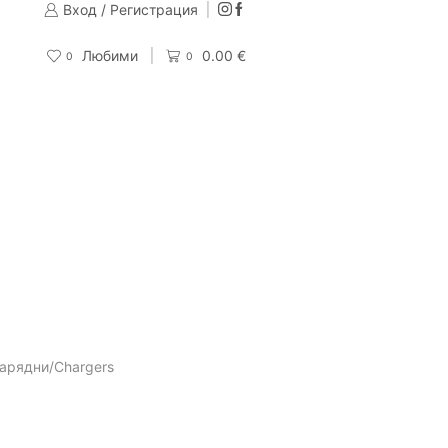
Вход / Регистрация
Изпращаме до 24 часа след направена поръчка
Поръчай
Любими
0.00
€
0
0
арядни/Chargers