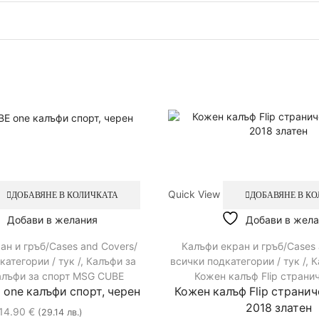
Quick View
ДОБАВЯНЕ В КОЛИЧКАТА
ДОБАВЯНЕ В К
Добави в желания
Добави в жела
ан и гръб/Cases and Covers/
Калъфи екран и гръб/Cases 
категории / тук /
,
Калъфи за
всички подкатегории / тук /
,
К
алъфи за спорт MSG CUBE
Кожен калъф Flip страни
one калъфи спорт, черен
Кожен калъф Flip странич
2018 златен
14.90
€
(29.14 лв.)