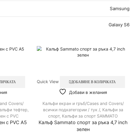
Samsung
Galaxy S6
Quick View
ОЛИЧКАТА
ДОБАВЯНЕ В КОЛИЧКАТА
ния
Добави в желания
and Covers/
Калъфи екран и гръб/Cases and Covers/
алъфи тефтер
,
всички подкатегории / тук /
,
Калъфи за
чен с PVC
спорт
,
Калъфи за спорт SAMMATO
ен с PVC A5
Калъф Sammato спорт за ръка 4,7 inch
зелен