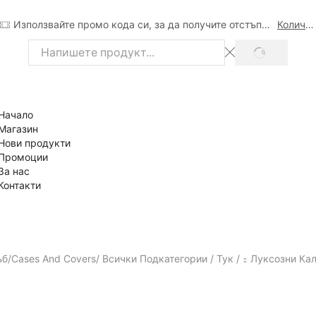
Използвайте промо кода си, за да получите отстъпка
Количка
SEARCH
Search
input
Начало
Магазин
Нови продукти
Промоции
За нас
Контакти
б/Cases And Covers/ Всички Подкатегории / Тук /
Луксозни Кал