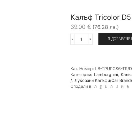
Калъф Tricolor D
39.00
€
(76.28 лв.)
ДОБАВЯНЕ 
количество
за
Калъф
Tricolor
D5
Кат. Номер:
LB-TPUPCS6-TR/D
Samsung
Категории:
Lamborghini
,
Калъф
за
/
,
Луксозни Калъфи/Car Brand
Galaxy
Сподели в:
S6,
Черен