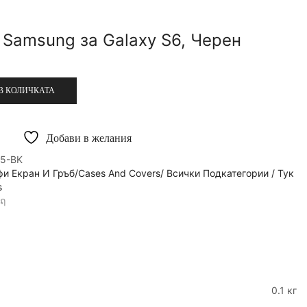
5 Samsung за Galaxy S6, Черен
В КОЛИЧКАТА
Добави в желания
5-BK
и Екран И Гръб/Cases And Covers/ Всички Подкатегории / Тук
s
0.1 кг