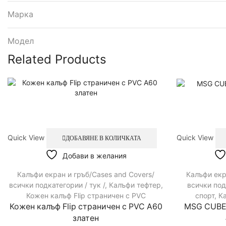
Марка
Модел
Related Products
Quick View
Quick View
ДОБАВЯНЕ В КОЛИЧКАТА
Добави в желания
Калъфи екран и гръб/Cases and Covers/
Калъфи екр
всички подкатегории / тук /
,
Калъфи тефтер
,
всички под
Кожен калъф Flip страничен с PVC
спорт
,
К
Кожен калъф Flip страничен с PVC A60
MSG CUBE 
златен