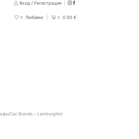
Вход / Регистрация
Изпращаме до 24 часа след направена поръчка
Поръчай
Любими
0.00
€
0
0
ъфи/Car Brands
Lamborghini