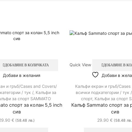
Quick View
ДОБАВЯНЕ В КОЛИЧКАТА
ДОБАВЯНЕ В К
Добави в желания
Добави в жела
ан и гръб/Cases and Covers/
Калъфи екран и гръб/Cases 
категории / тук /
,
Калъфи за
всички подкатегории / тук /
алъфи за спорт SAMMATO
спорт
,
Калъфи за спорт
to спорт за колан 5,5 inch
Калъф Sammato спорт за р
сив
сив
29.90
€
29.90
€
(58.48 лв.)
(58.48 лв.