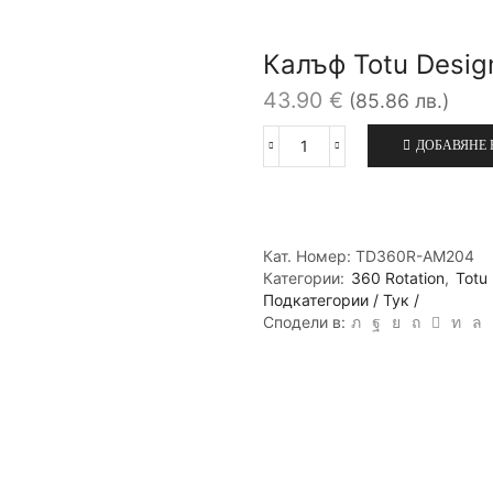
Калъф Totu Design
43.90
€
(85.86 лв.)
ДОБАВЯНЕ 
количество
за
Калъф
Totu
Design
Кат. Номер:
TD360R-AM204
360
Категории:
360 Rotation
,
Totu
rotation
Подкатегории / Тук /
за
Сподели в:
iPad
mini
4,
Син