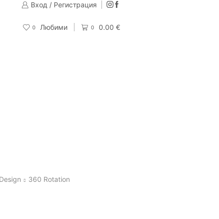
Вход / Регистрация
Изпращаме до 24 часа след направена поръчка
Поръчай
Любими
0.00
€
0
0
 Design
360 Rotation