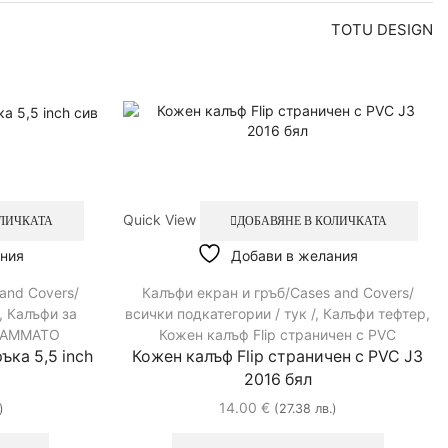
TOTU DESIGN
Quick View
ОЛИЧКАТА
ДОБАВЯНЕ В КОЛИЧКАТА
ния
Добави в желания
and Covers/
Калъфи екран и гръб/Cases and Covers/
,
Калъфи за
всички подкатегории / тук /
,
Калъфи тефтер
,
 SAMMATO
Кожен калъф Flip страничен с PVC
ъка 5,5 inch
Кожен калъф Flip страничен с PVC J3
2016 бял
14.00
€
)
(27.38 лв.)