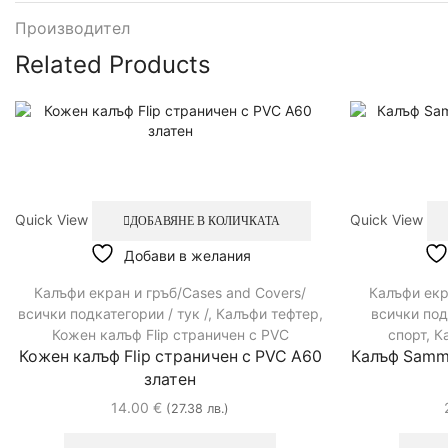
Производител
Related Products
Quick View
Quick View
ДОБАВЯНЕ В КОЛИЧКАТА
Добави в желания
Калъфи екран и гръб/Cases and Covers/
Калъфи екр
всички подкатегории / тук /
,
Калъфи тефтер
,
всички под
Кожен калъф Flip страничен с PVC
спорт
,
К
Кожен калъф Flip страничен с PVC A60
Калъф Samma
златен
14.00
€
(27.38 лв.)