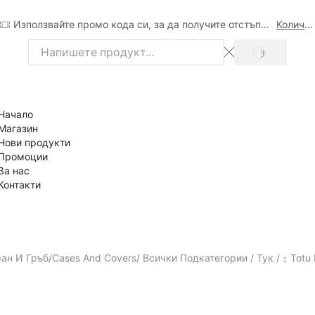
Използвайте промо кода си, за да получите отстъпка
Количка
SEARCH
Search
input
Начало
Магазин
Нови продукти
Промоции
За нас
Контакти
ан И Гръб/Cases And Covers/ Всички Подкатегории / Тук /
Totu